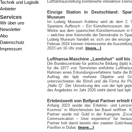
Luftfahrtausstellung kombinierte interaktive Elem
Technik und Logistik
Anbieter
Einzige Station in Deutschland: Spa
Services
Museum
Im Ludwig Museum Koblenz wird ab dem 2. Se
Wir über uns
Spaniens Aufbruch – Ein Künstlermuseum der Zu
Newsletter
Werke aus dem spanischen Künstlermuseum in C
– welches eine Keimzelle der Demokratie in Span
Abo
Ludwig Museum handelt es sich um die einzige 
Datenschutz
Februar 2024 können Interessierte die Ausstellun
2023 um 16 Uhr statt.
(more…)
Impressum
Lufthansa-Maschine „Landshut“ soll bis
Die Bundeszentrale für politische Bildung (bpb)
für die 1977 von Terroristen entführte Lufthan
Rahmen eines Erkundungsverfahrens hatte die B
Auftrag der bpb mehrere Objekte und Grun
unterzeichneten die BImA und die Firma Air P
„Halle Q“. Der Umsetzung des von der bpb gepla
des Angebotes im Jahr 2026 steht damit laut bp
Erlebniswelt von Bellprat Partner erhie
Anfang 2023 wurde das Erlebnis- und Lernzen
Kosmos“ in Münchenstein bei Basel eröffnet. K
Partner wurde mit Gold in der Kategorie „Exce
Communication – User experience“ für herausr
Partner holt damit bereits den zweiten Gold-Awa
Pavillon in Dubai.
(more…)