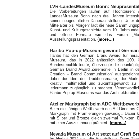
LVR-LandesMuseum Bonn: Neupräsentat
Die Vorbereitungen laufen auf Hochtouren
LandesMuseum Bonn nach drei Jahren intensiv
seiner neugestalteten Dauerausstellung. Unter
Mittelalter bis Morgen“ lädt die neue Sammlungsp
Kunst- und Kulturgeschichte vom 10. Jahrhunder
und offene Formate wie das Forum „Mus
Ausstellungspräsentation.
(more…)
Haribo Pop-up-Museum gewinnt German
Haribo hat den German Brand Award für herau
Museum, das in 2022 anlässlich des 100. G
Bundesrepublik tourte, überzeugte die neunköpf
German Brand Award Zeremonie in Berlin in der
Creation – Brand Communication“ ausgezeichn
dabei die Idee der Traditionsmarke, die Mark
kreativ, multimedial und zukunftsgewandt zu
jedermann zugänglich zu machen. Verantwortli
Haribo Pop-up-Museums war das Architekturbüro
Atelier Markgraph beim ADC Wettbewerb
Beim diesjährigen Wettbewerb des Art Directors C
Markgraph mit Prämierungen gewürdigt. Dabei ko
mit Silber und Bronze gleich zweimal Punkten. E
mit einer Auszeichnung prämiert.
(more…)
Nevada Museum of Art setzt auf Graft Br
Im Herbst 2024 soll die Ausstellung „Deep Ti