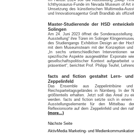
Ichthyosaurus-Funde im Nevada Museum of Art in
Umsetzung des künstlerischen Multimedia-Ausst
und Innovationsagentur Graft Brandlab als offizi
Master-Studierende der HSD entwickel
Solingen
Am 24. Juni 2023 öffnet die Sonderausstellung 
Ausstellung“ ihre Türen im Solinger Klingenmus
des Studiengangs Exhibition Design an der Hoc
mit dem Museumsteam mit der Konzeption und U
„In sechs unterschiedlichen Interventionen
spezifische Aspekte ausgewählter Exponate wie 
gesellschaftspolitischer Kontext aufgearbeitet
präsentiert“, berichtet Prof. Philipp Teufel, Lehr
facts and fiction gestaltet Lern- un
Zeppelinfeld
Das Ensemble aus Zeppelintribüne und 
Reichsparteitagsgeländes in Nürnberg. In der 
größtenteils erhalten. Jetzt soll das Areal zu 
werden. facts and fiction setzte sich in einem
Ausstellungselemente für den Mittelbau der
Reflexionsorte auf dem Zeppelinfeld und den n
(more…)
Nächste Seite
AktivMedia Marketing- und Medienkommunikatio