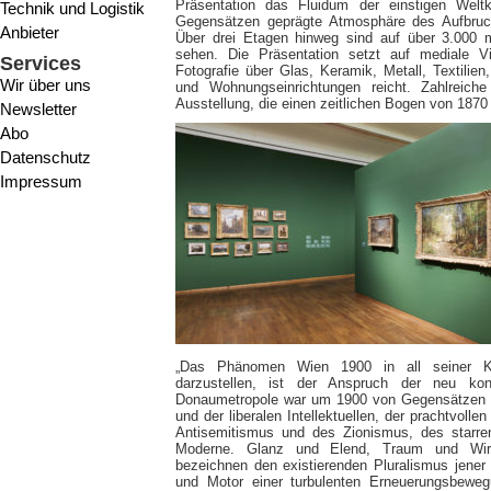
Präsentation das Fluidum der einstigen Weltk
Technik und Logistik
Gegensätzen geprägte Atmosphäre des Aufbruch
Anbieter
Über drei Etagen hinweg sind auf über 3.000 
sehen. Die Präsentation setzt auf mediale Vie
Services
Fotografie über Glas, Keramik, Metall, Textili
Wir über uns
und Wohnungseinrichtungen reicht. Zahlreich
Ausstellung, die einen zeitlichen Bogen von 1870
Newsletter
Abo
Datenschutz
Impressum
„Das Phänomen Wien 1900 in all seiner Krea
darzustellen, ist der Anspruch der neu konz
Donaumetropole war um 1900 von Gegensätzen g
und der liberalen Intellektuellen, der prachtvoll
Antisemitismus und des Zionismus, des starre
Moderne. Glanz und Elend, Traum und Wirkl
bezeichnen den existierenden Pluralismus jener
und Motor einer turbulenten Erneuerungsbeweg