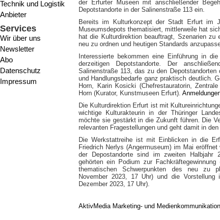
der Erfurter Museen mit anschließender Bege
Technik und Logistik
Depotstandorte in der Salinenstraße 113 ein.
Anbieter
Bereits im Kulturkonzept der Stadt Erfurt im
Services
Museumsdepots thematisiert, mittlerweile hat sic
hat die Kulturdirektion beauftragt, Szenarien zu
Wir über uns
neu zu ordnen und heutigen Standards anzupass
Newsletter
Interessierte bekommen eine Einführung in die
Abo
derzeitigen Depotstandorte. Der anschlie
Datenschutz
Salinenstraße 113, das zu den Depotstandorten d
und Handlungsbedarfe ganz praktisch deutlich. Ge
Impressum
Horn, Karin Kosicki (Chefrestauratorin, Zentral
Horn (Kurator, Kunstmuseen Erfurt).
Anmeldungen 
Die Kulturdirektion Erfurt ist mit Kultureinricht
wichtige Kulturakteurin in der Thüringer Land
möchte sie gestärkt in die Zukunft führen. Die V
relevanten Fragestellungen und geht damit in den 
Die Werkstattreihe ist mit Einblicken in die 
Friedrich Nerlys (Angermuseum) im Mai eröffnet
der Depostandorte sind im zweiten Halbjahr 2
gehörten ein Podium zur Fachkräftegewinnung (
thematischen Schwerpunkten des neu zu pla
November 2023, 17 Uhr) und die Vorstellung in
Dezember 2023, 17 Uhr).
AktivMedia Marketing- und Medienkommunikatio