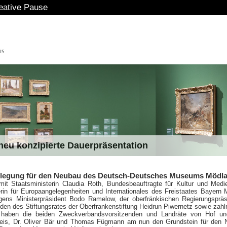
eu konzipierte Dauerpräsentation
legung für den Neubau des Deutsch-Deutsches Museums Mödla
t Staatsministerin Claudia Roth, Bundesbeauftragte für Kultur und Medi
erin für Europaangelegenheiten und Internationales des Freistaates Bayern 
gens Ministerpräsident Bodo Ramelow, der oberfränkischen Regierungspräs
den des Stiftungsrates der Oberfrankenstiftung Heidrun Piwernetz sowie zahl
 haben die beiden Zweckverbandsvorsitzenden und Landräte von Hof u
reis, Dr. Oliver Bär und Thomas Fügmann am nun den Grundstein für den