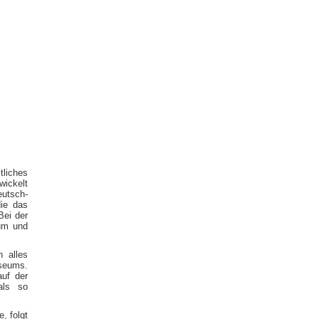
liches
wickelt
eutsch-
ie das
Bei der
um und
n alles
useums.
uf der
als so
, folgt