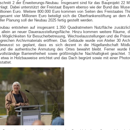
schnitt 2 der Erweiterungs-Neubau. Insgesamt sind für das Bauprojekt 22 Mi
hlagt. Dabei unterstützt der Freistaat Bayern ebenso wie der Bund das Mus
Millionen Euro. Weitere 800.000 Euro kommen von Seiten des Freistaates Th
sgesamt vier Millionen Euro beteiligt sich die Oberfrankenstiftung an dem 
er Planung soll der Neubau 2025 fertig gestellt werden.
ubau entstehen auf insgesamt 1.350 Quadratmetern Nutzfläche zusätzlic
 allein an neuer Dauerausstellungsfläche. Hinzu kommen weitere Räume, 
Möglichkeiten für Besucherbetreuung, Wechselausstellungen und die Präse
greichen Archivmaterials eröffnen. Das Gebäude wurde von Atelier 30 Arch
bewusst so geplant, dass es sich dezent in die Hügellandschaft Mödla
und die authentische Anmutung des Ortes bewahrt bleibt. Ferner wurde 
ollständige Barrierefreiheit sowie größtmögliche Nachhaltigkeit geachtet. 
etwa in Holzbauweise errichtet und das Dach begrünt sowie mit einer Photov
tattet.