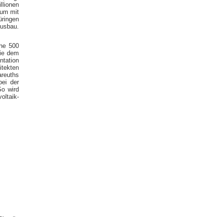
llionen
eum mit
üringen
Ausbau.
he 500
die dem
ntation
itekten
reuths
bei der
So wird
oltaik-