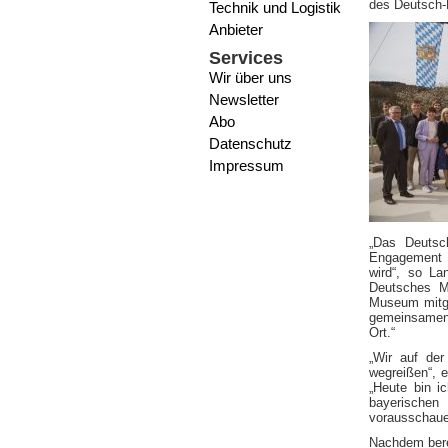
des Deutsch-
Technik und Logistik
Anbieter
Services
Wir über uns
Newsletter
Abo
Datenschutz
Impressum
„Das Deutsch
Engagement b
wird“, so La
Deutsches M
Museum mitge
gemeinsamen 
Ort.“
„Wir auf der
wegreißen“, 
„Heute bin i
bayerischen
vorausschaue
Nachdem bere