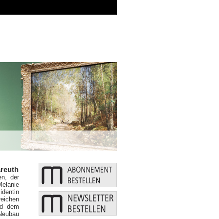
Zusätzliche Mittel: Bund und Länder stärken
reuth
en, der
Melanie
identin
reichen
nd dem
 Neubau