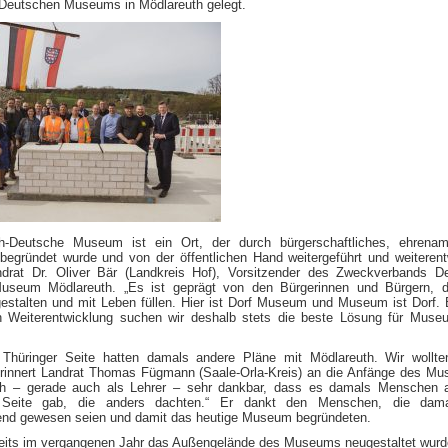
Deutschen Museums in Mödlareuth gelegt.
-Deutsche Museum ist ein Ort, der durch bürgerschaftliches, ehrenamt
egründet wurde und von der öffentlichen Hand weitergeführt und weiterent
ndrat Dr. Oliver Bär (Landkreis Hof), Vorsitzender des Zweckverbands D
useum Mödlareuth. „Es ist geprägt von den Bürgerinnen und Bürgern, d
stalten und mit Leben füllen. Hier ist Dorf Museum und Museum ist Dorf. 
Weiterentwicklung suchen wir deshalb stets die beste Lösung für Muse
 Thüringer Seite hatten damals andere Pläne mit Mödlareuth. Wir wollte
erinnert Landrat Thomas Fügmann (Saale-Orla-Kreis) an die Anfänge des M
ch – gerade auch als Lehrer – sehr dankbar, dass es damals Menschen a
 Seite gab, die anders dachten.“ Er dankt den Menschen, die dam
nd gewesen seien und damit das heutige Museum begründeten.
its im vergangenen Jahr das Außengelände des Museums neugestaltet wurde