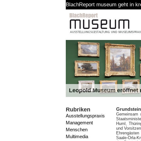
BlachReport museum geht in kreative Pause
Leopold Museum eröffnet n
Rubriken
Grundstein
Gemeinsam mi
Ausstellungspraxis
Staatsminist
Management
Huml, Thürin
und Vorsitzen
Menschen
Ehrengästen
Multimedia
Saale-Orla-K