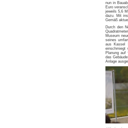
nun in Bauab
Euro veransc
jeweils 5,6 
dazu. Mit in
Gemäß aktuell
Durch den Ne
Quadratmeter
Museum neue 
seines umfan
aus Kassel 
einschmiegt 
Planung auf v
das Gebäude 
Anlage ausges