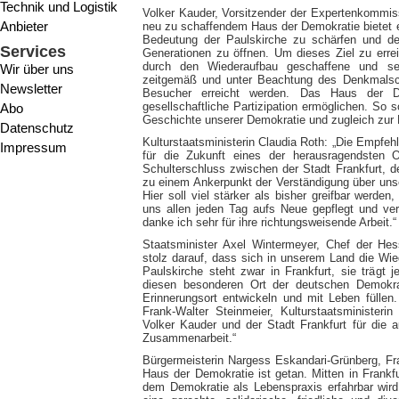
Technik und Logistik
Volker Kauder, Vorsitzender der Expertenkommiss
Anbieter
neu zu schaffendem Haus der Demokratie bietet e
Bedeutung der Paulskirche zu schärfen und de
Services
Generationen zu öffnen. Um dieses Ziel zu erre
durch den Wiederaufbau geschaffene und seit
Wir über uns
zeitgemäß und unter Beachtung des Denkmalschu
Newsletter
Besucher erreicht werden. Das Haus der De
gesellschaftliche Partizipation ermöglichen. So s
Abo
Geschichte unserer Demokratie und zugleich zur L
Datenschutz
Kulturstaatsministerin Claudia Roth: „Die Empf
Impressum
für die Zukunft eines der herausragendsten 
Schulterschluss zwischen der Stadt Frankfurt,
zu einem Ankerpunkt der Verständigung über unser
Hier soll viel stärker als bisher greifbar werd
uns allen jeden Tag aufs Neue gepflegt und ve
danke ich sehr für ihre richtungsweisende Arbeit.“
Staatsminister Axel Wintermeyer, Chef der Hes
stolz darauf, dass sich in unserem Land die Wie
Paulskirche steht zwar in Frankfurt, sie trägt
diesen besonderen Ort der deutschen Demokra
Erinnerungsort entwickeln und mit Leben füllen
Frank-Walter Steinmeier, Kulturstaatsminister
Volker Kauder und der Stadt Frankfurt für die 
Zusammenarbeit.“
Bürgermeisterin Nargess Eskandari-Grünberg, Fra
Haus der Demokratie ist getan. Mitten in Frankfu
dem Demokratie als Lebenspraxis erfahrbar wir