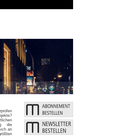
prüfen
bjekte?
tlichen
ig die
sich an
rößten