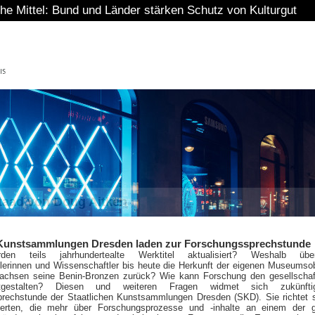
 und Länder stärken Schutz von Kulturgut
staad von Doug Aitken
 Kunstsammlungen Dresden laden zur Forschungssprechstunde
en teils jahrhundertealte Werktitel aktualisiert? Weshalb über
lerinnen und Wissenschaftler bis heute die Herkunft der eigenen Museumso
achsen seine Benin-Bronzen zurück? Wie kann Forschung den gesellschaf
tgestalten? Diesen und weiteren Fragen widmet sich zukünft
rechstunde der Staatlichen Kunstsammlungen Dresden (SKD). Sie richtet 
sierten, die mehr über Forschungsprozesse und -inhalte an einem der g