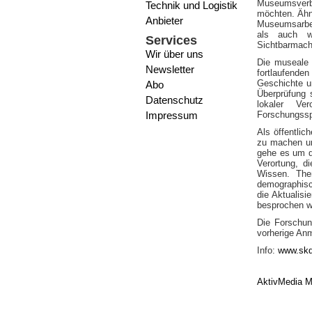
Museumsverbü
Technik und Logistik
möchten. Ähn
Anbieter
Museumsarbei
als auch w
Services
Sichtbarmach
Wir über uns
Die museale 
Newsletter
fortlaufend
Geschichte u
Abo
Überprüfung 
Datenschutz
lokaler Ve
Impressum
Forschungssp
Als öffentlic
zu machen un
gehe es um di
Verortung, d
Wissen. The
demographisch
die Aktualis
besprochen w
Die Forschun
vorherige Anm
Info:
www.sk
AktivMedia M