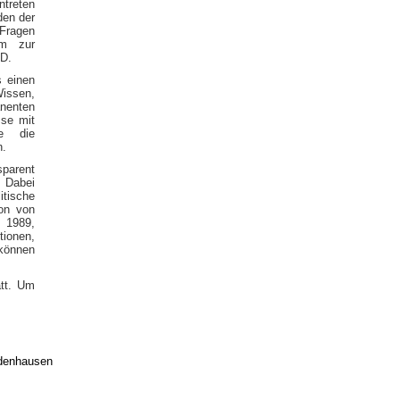
treten
den der
 Fragen
um zur
KD.
s einen
issen,
anenten
sse mit
te die
n.
sparent
. Dabei
itische
ion von
 1989,
tionen,
 können
tt. Um
edenhausen