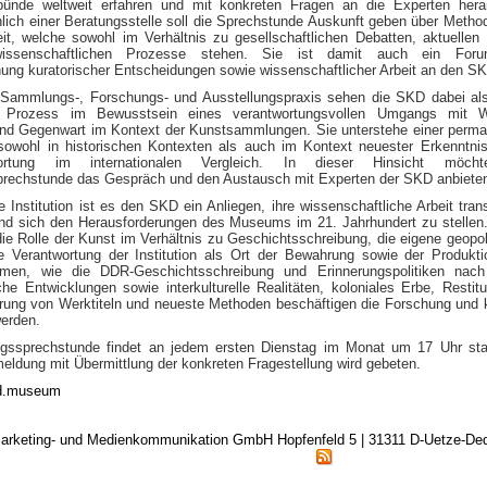
nde weltweit erfahren und mit konkreten Fragen an die Experten heran
lich einer Beratungsstelle soll die Sprechstunde Auskunft geben über Metho
t, welche sowohl im Verhältnis zu gesellschaftlichen Debatten, aktuellen
issenschaftlichen Prozesse stehen. Sie ist damit auch ein For
ung kuratorischer Entscheidungen sowie wissenschaftlicher Arbeit an den S
Sammlungs-, Forschungs- und Ausstellungspraxis sehen die SKD dabei al
en Prozess im Bewusstsein eines verantwortungsvollen Umgangs mit W
nd Gegenwart im Kontext der Kunstsammlungen. Sie unterstehe einer perm
sowohl in historischen Kontexten als auch im Kontext neuester Erkenntni
rortung im internationalen Vergleich. In dieser Hinsicht möch
rechstunde das Gespräch und den Austausch mit Experten der SKD anbiete
he Institution ist es den SKD ein Anliegen, ihre wissenschaftliche Arbeit tran
d sich den Herausforderungen des Museums im 21. Jahrhundert zu stellen
e Rolle der Kunst im Verhältnis zu Geschichtsschreibung, die eigene geopol
ie Verantwortung der Institution als Ort der Bewahrung sowie der Produkt
men, wie die DDR-Geschichtsschreibung und Erinnerungspolitiken nach
e Entwicklungen sowie interkulturelle Realitäten, koloniales Erbe, Restitu
ierung von Werktiteln und neueste Methoden beschäftigen die Forschung und
erden.
gssprechstunde findet an jedem ersten Dienstag im Monat um 17 Uhr sta
eldung mit Übermittlung der konkreten Fragestellung wird gebeten.
d.museum
arketing- und Medienkommunikation GmbH Hopfenfeld 5 | 31311 D-Uetze-D