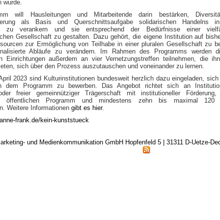
n wurde.
m will Hausleitungen und Mitarbeitende darin bestärken, Diversit
inierung als Basis und Querschnittsaufgabe solidarischen Handelns in
en zu verankern und sie entsprechend der Bedürfnisse einer vielfäl
chen Gesellschaft zu gestalten. Dazu gehört, die eigene Institution auf bishe
sourcen zur Ermöglichung von Teilhabe in einer pluralen Gesellschaft zu b
ionalisierte Abläufe zu verändern. Im Rahmen des Programms werden di
n Einrichtungen außerdem an vier Vernetzungstreffen teilnehmen, die ih
ieten, sich über den Prozess auszutauschen und voneinander zu lernen.
pril 2023 sind Kulturinstitutionen bundesweit herzlich dazu eingeladen, sich 
n dem Programm zu bewerben. Das Angebot richtet sich an Institutio
 oder freier gemeinnütziger Trägerschaft mit institutioneller Förderung
en öffentlichen Programm und mindestens zehn bis maximal 120 
n. Weitere Informationen
gibt es hier
.
anne-frank.de/kein-kunststueck
arketing- und Medienkommunikation GmbH Hopfenfeld 5 | 31311 D-Uetze-D