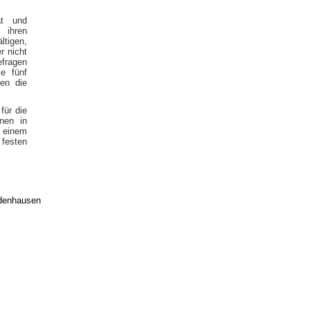
ät und
 ihren
tigen,
r nicht
efragen
e fünf
nen die
für die
nen in
, einem
festen
edenhausen