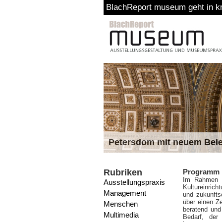
BlachReport museum geht in kreat
Petersdom mit neuem Bel
Rubriken
Programm „(
Im Rahmen d
Ausstellungspraxis
Kultureinric
Management
und zukunftso
über einen Ze
Menschen
beratend und
Multimedia
Bedarf, der