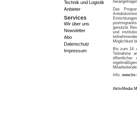
herangetrage
Technik und Logistik
Anbieter
Das Program
Antidiskrim
Services
Einrichtung
postmigrantis
Wir über uns
genutzte Res
Newsletter
und institut
teilnehmende
Abo
Möglichkeit b
Datenschutz
Bis zum 14. A
Impressum
Teilnahme a
öffentlicher
regelmäßig
Mitarbeitende
Info:
www.bs-
AktivMedia M