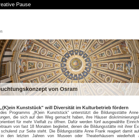
ive Pause
euchtungskonzept von Osram
K)ein Kunststück“ will Diversität im Kulturbetrieb fördern
es Programms „(K)ein Kunststück“ unterstützt die Bildungsstätte Anne
htungen, die sich auf den Weg gemacht haben, ihre Häuser diskriminierungsk
rientiert für mehr Vielfalt zu öffnen. Dafür werden fünf ausgewählte Einric
itraum von fast 18 Monaten begleitet, denen die Bildungsstätte mit ihrer Ex
 schulend zur Seite steht. Die Bildungsstätte Anne Frank reagiert damit au
 in den letzten Jahren von Museen oder Theaterhäusern wiederholt 