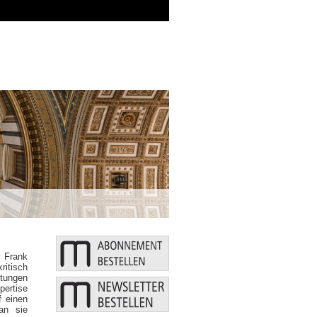
Zusätzliche Mittel: Bund und L
 Frank
ritisch
htungen
pertise
f einen
an sie