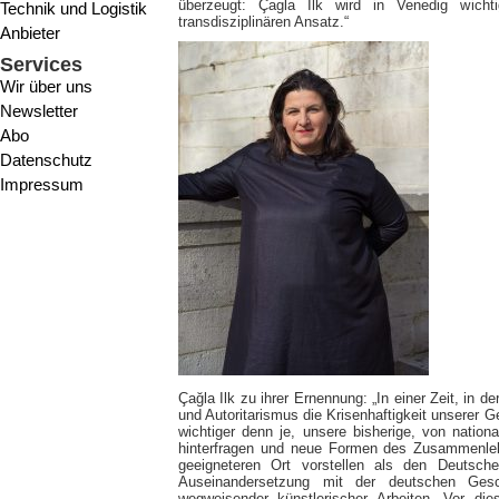
überzeugt: Çagla Ilk wird in Venedig wicht
Technik und Logistik
transdisziplinären Ansatz.“
Anbieter
Services
Wir über uns
Newsletter
Abo
Datenschutz
Impressum
Çağla Ilk zu ihrer Ernennung: „In einer Zeit, in
und Autoritarismus die Krisenhaftigkeit unserer G
wichtiger denn je, unsere bisherige, von natio
hinterfragen und neue Formen des Zusammenleb
geeigneteren Ort vorstellen als den Deutsche
Auseinandersetzung mit der deutschen Gesc
wegweisender künstlerischer Arbeiten. Vor die