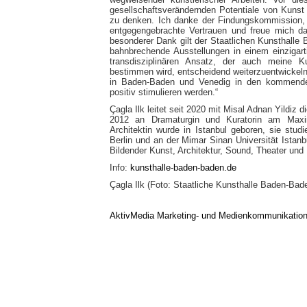
gesellschaftsverändernden Potentiale von Kuns
zu denken. Ich danke der Findungskommission,
entgegengebrachte Vertrauen und freue mich 
besonderer Dank gilt der Staatlichen Kunsthalle 
bahnbrechende Ausstellungen in einem einzigar
transdisziplinären Ansatz, der auch meine K
bestimmen wird, entscheidend weiterzuentwickeln
in Baden-Baden und Venedig in den kommende
positiv stimulieren werden.“
Çagla Ilk leitet seit 2020 mit Misal Adnan Yildiz
2012 an Dramaturgin und Kuratorin am Maxim-
Architektin wurde in Istanbul geboren, sie studi
Berlin und an der Mimar Sinan Universität Istanbu
Bildender Kunst, Architektur, Sound, Theater un
Info:
kunsthalle-baden-baden.de
Çagla Ilk (Foto: Staatliche Kunsthalle Baden-Bad
AktivMedia Marketing- und Medienkommunikatio