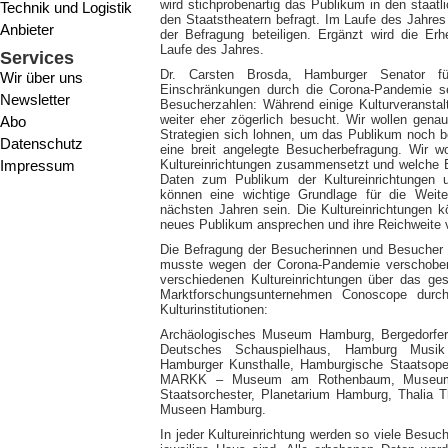
wird stichprobenartig das Publikum in den staa
Technik und Logistik
den Staatstheatern befragt. Im Laufe des Jahres 
Anbieter
der Befragung beteiligen. Ergänzt wird die Er
Laufe des Jahres.
Services
Dr. Carsten Brosda, Hamburger Senator f
Wir über uns
Einschränkungen durch die Corona-Pandemie seh
Newsletter
Besucherzahlen: Während einige Kulturveranstal
weiter eher zögerlich besucht. Wir wollen gena
Abo
Strategien sich lohnen, um das Publikum noch be
Datenschutz
eine breit angelegte Besucherbefragung. Wir w
Impressum
Kultureinrichtungen zusammensetzt und welche B
Daten zum Publikum der Kultureinrichtungen 
können eine wichtige Grundlage für die Weite
nächsten Jahren sein. Die Kultureinrichtungen k
neues Publikum ansprechen und ihre Reichweite ve
Die Befragung der Besucherinnen und Besucher w
musste wegen der Corona-Pandemie verschoben 
verschiedenen Kultureinrichtungen über das ge
Marktforschungsunternehmen Conoscope durchg
Kulturinstitutionen:
Archäologisches Museum Hamburg, Bergedorfer
Deutsches Schauspielhaus, Hamburg Musik (
Hamburger Kunsthalle, Hamburgische Staatsop
MARKK – Museum am Rothenbaum, Museum f
Staatsorchester, Planetarium Hamburg, Thalia T
Museen Hamburg.
In jeder Kultureinrichtung werden so viele Besuch