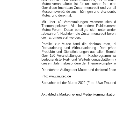
Mutec veranstaltete, ist für uns schon fast ein
über diese fruchtbare Zusammenarbeit und vor al
Museumsverbände aus Thüringen und Brandenburg“,
Mutec und denkmal.
Mit über 40 Veranstaltungen widmete sich 
Themenspektrum. Als besondere Publikumsma
Mutec-Forum. Daran beteiligte sich unter an
„Bewahren“. Nachdem die Zusammenarbeit bereits 
die Tat umgesetzt werden.
Parallel zur Mutec fand die denkmal statt, d
Restaurierung und Altbausanierung. Dort präs
Produkte und Dienstleistungen aus allen Berei
über 150 Veranstaltungen im Fachprogramm wu
bedeutendste Fort- und Weiterbildungsplattform
diesem Jahr insbesondere der Themenkomplex au
Die nächste Auflage der Mutec und denkmal finde
Info:
www.mutec.de
Besucher bei der Mutec 2022 (Foto: Uwe Frauen
AktivMedia Marketing- und Medienkommunikatio