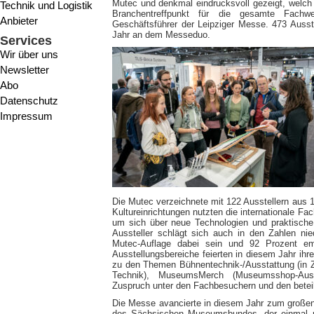
Mutec und denkmal eindrucksvoll gezeigt, welch 
Technik und Logistik
Branchentreffpunkt für die gesamte Fachwe
Anbieter
Geschäftsführer der Leipziger Messe. 473 Ausste
Jahr an dem Messeduo.
Services
Wir über uns
Newsletter
Abo
Datenschutz
Impressum
Die Mutec verzeichnete mit 122 Ausstellern aus 1
Kultureinrichtungen nutzten die internationale 
um sich über neue Technologien und praktische 
Aussteller schlägt sich auch in den Zahlen ni
Mutec-Auflage dabei sein und 92 Prozent em
Ausstellungsbereiche feierten in diesem Jahr ih
zu den Themen Bühnentechnik-/Ausstattung (in Z
Technik), MuseumsMerch (Museumsshop-Aussta
Zuspruch unter den Fachbesuchern und den beteili
Die Messe avancierte in diesem Jahr zum großen
des Sächsischen Museumsbundes, der einmal m