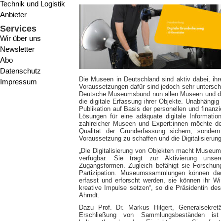
Technik und Logistik
Anbieter
Services
Wir über uns
Newsletter
Abo
Datenschutz
Die Museen in Deutschland sind aktiv dabei, ihr
Impressum
Voraussetzungen dafür sind jedoch sehr unterschi
Deutsche Museumsbund nun allen Museen und der
die digitale Erfassung ihrer Objekte. Unabhäng
Publikation auf Basis der personellen und finanzi
Lösungen für eine adäquate digitale Informatio
zahlreicher Museen und Expert:innen möchte d
Qualität der Grunderfassung sichern, sonder
Voraussetzung zu schaffen und die Digitalisier
„Die Digitalisierung von Objekten macht Museum
verfügbar. Sie trägt zur Aktivierung uns
Zugangsformen. Zugleich befähigt sie Forschungs
Partizipation. Museumssammlungen können dad
erfasst und erforscht werden, sie können ihr W
kreative Impulse setzen“, so die Präsidentin 
Ahrndt.
Dazu Prof. Dr. Markus Hilgert, Generalsekretär
Erschließung von Sammlungsbeständen ist