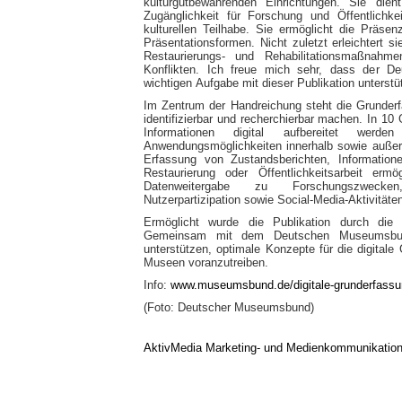
kulturgutbewahrenden Einrichtungen. Sie dien
Zugänglichkeit für Forschung und Öffentlichk
kulturellen Teilhabe. Sie ermöglicht die Präsen
Präsentationsformen. Nicht zuletzt erleichtert s
Restaurierungs- und Rehabilitationsmaßnahm
Konflikten. Ich freue mich sehr, dass der 
wichtigen Aufgabe mit dieser Publikation unterstüt
Im Zentrum der Handreichung steht die Grunder
identifizierbar und recherchierbar machen. In 10 
Informationen digital aufbereitet werd
Anwendungsmöglichkeiten innerhalb sowie auße
Erfassung von Zustandsberichten, Information
Restaurierung oder Öffentlichkeitsarbeit erm
Datenweitergabe zu Forschungszwecke
Nutzerpartizipation sowie Social-Media-Aktivitäten
Ermöglicht wurde die Publikation durch die U
Gemeinsam mit dem Deutschen Museumsbun
unterstützen, optimale Konzepte für die digital
Museen voranzutreiben.
Info:
www.museumsbund.de/digitale-grunderfassu
(Foto: Deutscher Museumsbund)
AktivMedia Marketing- und Medienkommunikatio