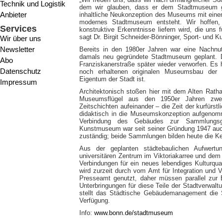
Technik und Logistik
dem wir glauben, dass er dem Stadtmuseum ge
Anbieter
inhaltliche Neukonzeption des Museums mit eine
modernes Stadtmuseum entsteht. Wir hoffen,
Services
konstruktive Erkenntnisse liefern wird, die uns 
sagt Dr. Birgit Schneider-Bönninger, Sport- und Ku
Wir über uns
Newsletter
Bereits in den 1980er Jahren war eine Nach
damals neu gegründete Stadtmuseum geplant. 
Abo
Franziskanerstraße später wieder verworfen. Es
Datenschutz
noch erhaltenen originalen Museumsbau der
Eigentum der Stadt ist.
Impressum
Architektonisch stoßen hier mit dem Alten Rat
Museumsflügel aus den 1950er Jahren zwei
Zeitschichten aufeinander – die Zeit der kurfürs
didaktisch in die Museumskonzeption aufgeno
Verbindung des Gebäudes zur Sammlungsg
Kunstmuseum war seit seiner Gründung 1947 auch
zuständig; beide Sammlungen bilden heute die
Aus der geplanten städtebaulichen Aufwert
universitären Zentrum im Viktoriakarree und d
Verbindungen für ein neues lebendiges Kulturqua
wird zurzeit durch vom Amt für Integration und 
Presseamt genutzt, daher müssen parallel zur 
Unterbringungen für diese Teile der Stadtverwal
stellt das Städtische Gebäudemanagement die
Verfügung.
Info:
www.bonn.de/stadtmuseum