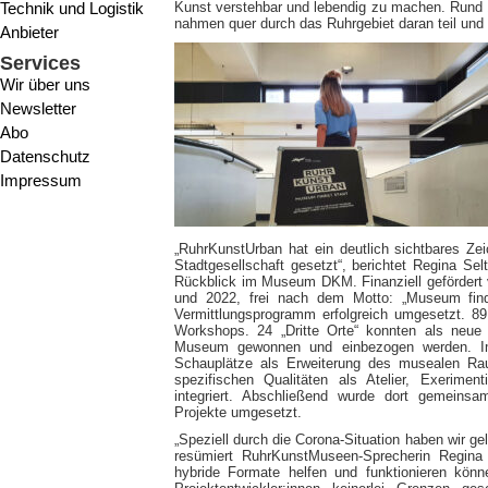
Technik und Logistik
Kunst verstehbar und lebendig zu machen. Rund 
nahmen quer durch das Ruhrgebiet daran teil und 
Anbieter
Services
Wir über uns
Newsletter
Abo
Datenschutz
Impressum
„RuhrKunstUrban hat ein deutlich sichtbares Ze
Stadtgesellschaft gesetzt“, berichtet Regina Se
Rückblick im Museum DKM. Finanziell gefördert 
und 2022, frei nach dem Motto: „Museum finde
Vermittlungsprogramm erfolgreich umgesetzt. 89
Workshops. 24 „Dritte Orte“ konnten als neue
Museum gewonnen und einbezogen werden. I
Schauplätze als Erweiterung des musealen Rau
spezifischen Qualitäten als Atelier, Exerimen
integriert. Abschließend wurde dort gemeinsa
Projekte umgesetzt.
„Speziell durch die Corona-Situation haben wir ge
resümiert RuhrKunstMuseen-Sprecherin Regina
hybride Formate helfen und funktionieren kön