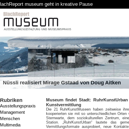
t museum geht in kreative Pause
Nüssli realisiert Mirage Gstaad von Doug Aitken
Rubriken
Museum findet Stadt: RuhrKunstUrban z
Kunstvermittlung
Ausstellungspraxis
Die 21 RuhrKunstMuseen haben zeitweise ihre 
Management
kooperierten sie mit so unterschiedlichen Orten
Sternwarte, dem soziokulturellen Zentrum, eine
Menschen
Station. „RuhrKunstUrban“ lautete das ge
Multimedia
Vermittlungsformate ausprobiert, neue Kontak