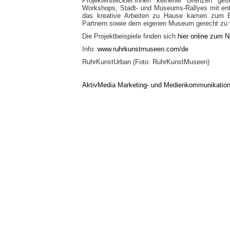
Projektentwickler:innen keinerlei Grenzen ges
Workshops, Stadt- und Museums-Rallyes mit ent
das kreative Arbeiten zu Hause kamen zum E
Partnern sowie dem eigenen Museum gerecht zu 
Die Projektbeispiele finden sich
hier online zum 
Info:
www.ruhrkunstmuseen.com/de
RuhrKunstUrban (Foto: RuhrKunstMuseen)
AktivMedia Marketing- und Medienkommunikatio