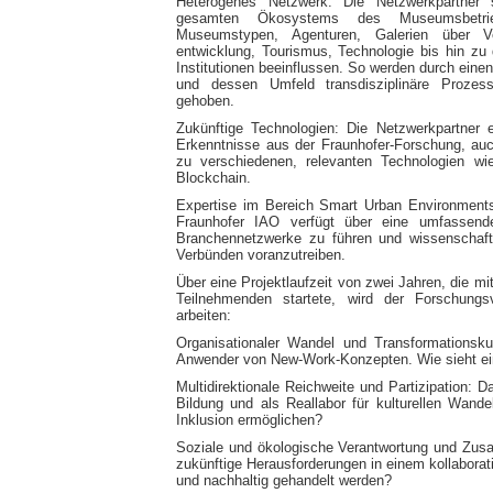
Heterogenes Netzwerk: Die Netzwerkpartner
gesamten Ökosystems des Museumsbetrie
Museumstypen, Agenturen, Galerien über Ver
entwicklung, Tourismus, Technologie bis hin zu 
Institutionen beeinflussen. So werden durch einen
und dessen Umfeld transdisziplinäre Prozes
gehoben.
Zukünftige Technologien: Die Netzwerkpartner e
Erkenntnisse aus der Fraunhofer-Forschung, au
zu verschiedenen, relevanten Technologien wie
Blockchain.
Expertise im Bereich Smart Urban Environments
Fraunhofer IAO verfügt über eine umfassende
Branchennetzwerke zu führen und wissenschaftlic
Verbünden voranzutreiben.
Über eine Projektlaufzeit von zwei Jahren, die 
Teilnehmenden startete, wird der Forschung
arbeiten:
Organisationaler Wandel und Transformationsk
Anwender von New-Work-Konzepten. Wie sieht ein
Multidirektionale Reichweite und Partizipation
Bildung und als Reallabor für kulturellen Wande
Inklusion ermöglichen?
Soziale und ökologische Verantwortung und Zus
zukünftige Herausforderungen in einem kollabora
und nachhaltig gehandelt werden?