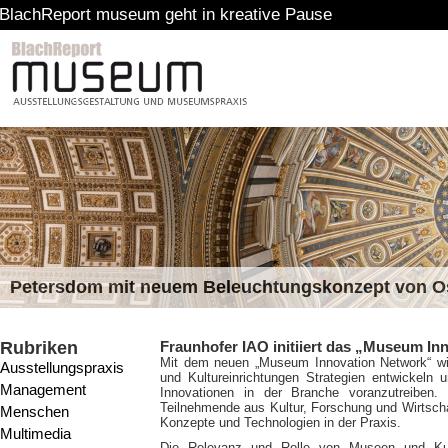
t museum geht in kreative Pause
Petersdom mit neuem Beleuchtungskonzept von 
Rubriken
Fraunhofer IAO initiiert das „Museum In
Mit dem neuen „Museum Innovation Network“ w
Ausstellungspraxis
und Kultureinrichtungen Strategien entwickeln
Management
Innovationen in der Branche voranzutreiben. In
Teilnehmende aus Kultur, Forschung und Wirtscha
Menschen
Konzepte und Technologien in der Praxis.
Multimedia
Die Relevanz und Rolle von Museen und Kult