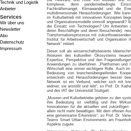
Technik und Logistik
komplexer, denn pandemiebedingte Einschrä
Anbieter
Fachkräftemangel, Klimawandel und die Ene
multidimensionale Herausforderungen. Wie kan
Services
im Kulturbetrieb mit innovativen Konzepten be
und Organisationsmodelle sinnvoll angewandt? Wel
Wir über uns
der Einsatz von Technologien? Um Antworten au
Newsletter
deren Beschäftigte und deren Besuchende), neu
Transformationsprozesse mit zukunftsweisenden
Abo
Institut für Arbeitswirtschaft und Organisati
Datenschutz
Network“ initiiert.
Impressum
Dieser soll als wissenschaftsbasierte Ideensc
Akteuren des kulturellen Ökosystems neues
Expertise, Perspektive und den Fragestellunge
Anwendungen zu überführen. „Plattformen und I
Wirtschaft eine immer wichtigere Rolle. Auch i
Bedeutung von branchenübergreifenden Koop
entwickeln und Herausforderungen besser be
Network ist ein Verbund, welcher sich mit kr
widmet, sie anstößt und lebt“, so Prof. Dr. Katha
und des IAT der Universität Stuttgart.
„Museen und Kulturbetriebe gehören zu den syst
ihre Bedeutung ist vielfältig und ihre Wirku
Innovationen für die aktuellen und zukünftigen
allein nicht mehr bewältigen. Mit dem offenen A
eine gemeinsame Erkenntnis“, so Prof. Dr. Van
Teams Smart Urban Environments am Fraunhof
Aspekte zugute: