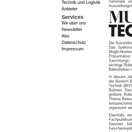
Seminare u
Technik und Logistik
Ausstellungs
Anbieter
Services
Wir über uns
Newsletter
Abo
Datenschutz
Die Ausstell
Das Spektru
Impressum
Möglichkeit
Präsentatio
Sammlungs- u
wichtige Roll
Bibliotheken r
In diesem Jah
der Bereich 
Technik (BHT
Bühnen. Darü
größere Roll
Thema Beleuc
entsprechend
organisiert wi
Ebenfalls e
Fachpublikum
Darunter fa
Geschenkarti