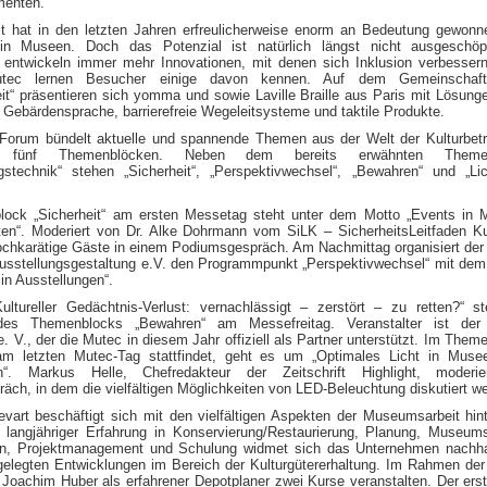
menten.
heit hat in den letzten Jahren erfreulicherweise enorm an Bedeutung gewonn
in Museen. Doch das Potenzial ist natürlich längst nicht ausgeschöp
entwickeln immer mehr Innovationen, mit denen sich Inklusion verbessern
tec lernen Besucher einige davon kennen. Auf dem Gemeinschaft
heit“ präsentieren sich yomma und sowie Laville Braille aus Paris mit Lösung
 Gebärdensprache, barrierefreie Wegeleitsysteme und taktile Produkte.
rum bündelt aktuelle und spannende Themen aus der Welt der Kulturbetr
fünf Themenblöcken. Neben dem bereits erwähnten Themen
ngstechnik“ stehen „Sicherheit“, „Perspektivwechsel“, „Bewahren“ und „Li
ock „Sicherheit“ am ersten Messetag steht unter dem Motto „Events in 
lten“. Moderiert von Dr. Alke Dohrmann vom SiLK – SicherheitsLeitfaden Ku
hochkarätige Gäste in einem Podiumsgespräch. Am Nachmittag organisiert der
Ausstellungsgestaltung e.V. den Programmpunkt „Perspektivwechsel“ mit de
 in Ausstellungen“.
ultureller Gedächtnis-Verlust: vernachlässigt – zerstört – zu retten?“ s
 des Themenblocks „Bewahren“ am Messefreitag. Veranstalter ist de
. V., der die Mutec in diesem Jahr offiziell als Partner unterstützt. Im Them
 am letzten Mutec-Tag stattfindet, geht es um „Optimales Licht in Mus
en“. Markus Helle, Chefredakteur der Zeitschrift Highlight, moderie
ch, in dem die vielfältigen Möglichkeiten von LED-Beleuchtung diskutiert w
evart beschäftigt sich mit den vielfältigen Aspekten der Museumsarbeit hin
t langjähriger Erfahrung in Konservierung/Restaurierung, Planung, Museums
ion, Projektmanagement und Schulung widmet sich das Unternehmen nachha
angelegten Entwicklungen im Bereich der Kulturgütererhaltung. Im Rahmen de
 Joachim Huber als erfahrener Depotplaner zwei Kurse veranstalten. Der ers