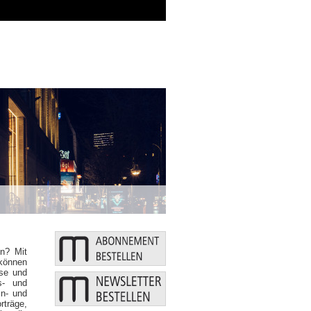
Zusätzliche Mittel: Bund und Länder stär
en? Mit
können
se und
s- und
In- und
träge,