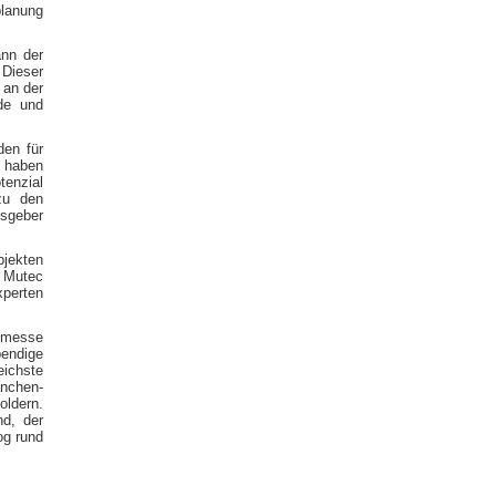
planung
ann der
 Dieser
 an der
de und
den für
, haben
tenzial
zu den
sgeber
bjekten
r Mutec
perten
itmesse
bendige
ichste
anchen-
oldern.
d, der
og rund