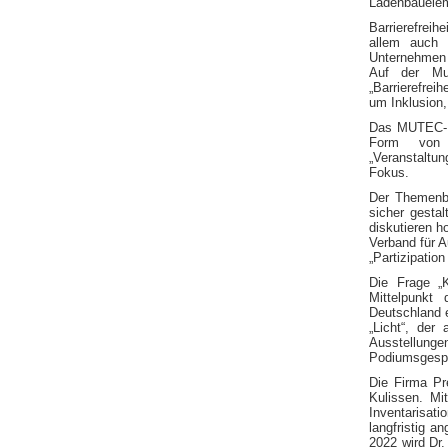
Ladenbauele
Barrierefrei
allem auch 
Unternehmen 
Auf der Mu
„Barrierefrei
um Inklusion,
Das MUTEC-Fo
Form von 
„Veranstaltu
Fokus.
Der Themenbl
sicher gesta
diskutieren 
Verband für 
„Partizipation
Die Frage „K
Mittelpunkt
Deutschland e
„Licht“, der
Ausstellung
Podiumsgesprä
Die Firma Pr
Kulissen. Mi
Inventarisat
langfristig 
2022 wird Dr.