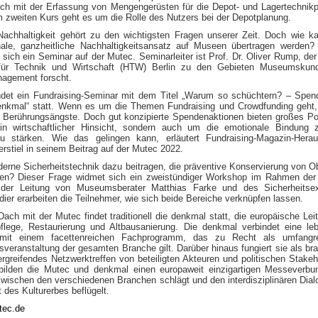
sich mit der Erfassung von Mengengerüsten für die Depot- und Lagertechnik
 zweiten Kurs geht es um die Rolle des Nutzers bei der Depotplanung.
chhaltigkeit gehört zu den wichtigsten Fragen unserer Zeit. Doch wie k
nale, ganzheitliche Nachhaltigkeitsansatz auf Museen übertragen werden?
sich ein Seminar auf der Mutec. Seminarleiter ist Prof. Dr. Oliver Rump, der
für Technik und Wirtschaft (HTW) Berlin zu den Gebieten Museumskun
gement forscht.
det ein Fundraising-Seminar mit dem Titel „Warum so schüchtern? – Spen
enkmal“ statt. Wenn es um die Themen Fundraising und Crowdfunding geht
 Berührungsängste. Doch gut konzipierte Spendenaktionen bieten großes Po
in wirtschaftlicher Hinsicht, sondern auch um die emotionale Bindung 
 stärken. Wie das gelingen kann, erläutert Fundraising-Magazin-Herau
rstiel in seinem Beitrag auf der Mutec 2022.
erne Sicherheitstechnik dazu beitragen, die präventive Konservierung von O
zen? Dieser Frage widmet sich ein zweistündiger Workshop im Rahmen de
 der Leitung von Museumsberater Matthias Farke und des Sicherheitsex
er erarbeiten die Teilnehmer, wie sich beide Bereiche verknüpfen lassen.
ach mit der Mutec findet traditionell die denkmal statt, die europäische Le
flege, Restaurierung und Altbausanierung. Die denkmal verbindet eine le
 mit einem facettenreichen Fachprogramm, das zu Recht als umfangre
sveranstaltung der gesamten Branche gilt. Darüber hinaus fungiert sie als br
rgreifendes Netzwerktreffen von beteiligten Akteuren und politischen Stakeh
lden die Mutec und denkmal einen europaweit einzigartigen Messeverbun
wischen den verschiedenen Branchen schlägt und den interdisziplinären Dial
 des Kulturerbes beflügelt.
ec.de