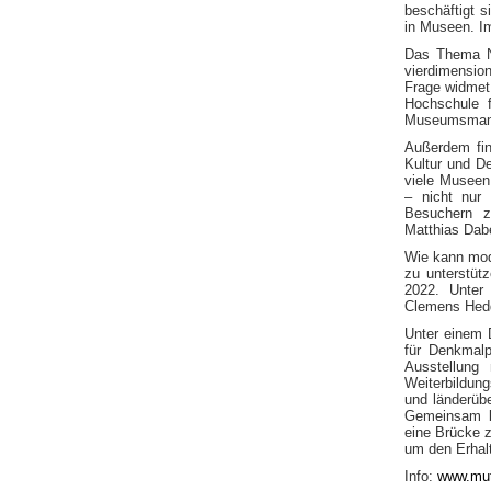
beschäftigt 
in Museen. Im
Das Thema Na
vierdimensio
Frage widmet 
Hochschule 
Museumsmana
Außerdem fin
Kultur und D
viele Museen
– nicht nur 
Besuchern zu
Matthias Dabe
Wie kann mod
zu unterstüt
2022. Unter
Clemens Heddi
Unter einem D
für Denkmalp
Ausstellung
Weiterbildung
und länderübe
Gemeinsam bi
eine Brücke z
um den Erhalt
Info:
www.mut