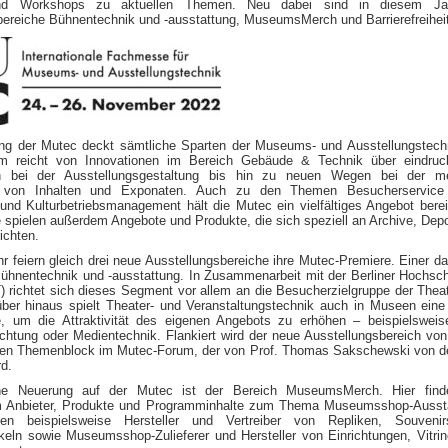
nd Workshops zu aktuellen Themen. Neu dabei sind in diesem Ja
bereiche Bühnentechnik und -ausstattung, MuseumsMerch und Barrierefreiheit
ung der Mutec deckt sämtliche Sparten der Museums- und Ausstellungstech
m reicht von Innovationen im Bereich Gebäude & Technik über eindruck
en bei der Ausstellungsgestaltung bis hin zu neuen Wegen bei der me
n von Inhalten und Exponaten. Auch zu den Themen Besucherservice
nd Kulturbetriebsmanagement hält die Mutec ein vielfältiges Angebot berei
e spielen außerdem Angebote und Produkte, die sich speziell an Archive, Dep
ichten.
r feiern gleich drei neue Ausstellungsbereiche ihre Mutec-Premiere. Einer da
Bühnentechnik und -ausstattung. In Zusammenarbeit mit der Berliner Hochsch
) richtet sich dieses Segment vor allem an die Besucherzielgruppe der Thea
ber hinaus spielt Theater- und Veranstaltungstechnik auch in Museen ein
e, um die Attraktivität des eigenen Angebots zu erhöhen – beispielswei
htung oder Medientechnik. Flankiert wird der neue Ausstellungsbereich vo
en Themenblock im Mutec-Forum, der von Prof. Thomas Sakschewski von d
rd.
ine Neuerung auf der Mutec ist der Bereich MuseumsMerch. Hier find
 Anbieter, Produkte und Programminhalte zum Thema Museumsshop-Aussta
llen beispielsweise Hersteller und Vertreiber von Repliken, Souveni
keln sowie Museumsshop-Zulieferer und Hersteller von Einrichtungen, Vitri