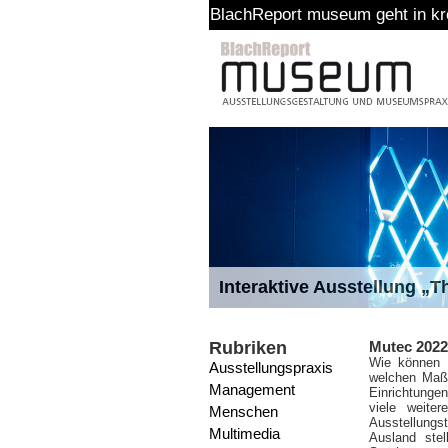
BlachReport museum geht in kreative Pause
Interaktive Ausstellung „
Rubriken
Mutec 2022 
Wie können M
Ausstellungspraxis
welchen Maß
Management
Einrichtunge
viele weite
Menschen
Ausstellungs
Multimedia
Ausland ste