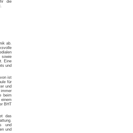
hr die
.
nik ab.
svolle
dialen
 sowie
t. Eine
ots und
von ist
ule für
ter und
e immer
se beim
n einem
er BHT
et das
ttung.
rs und
nen und