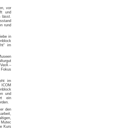
en, vor
ft und
 lässt.
sstand
en rund
iebe in
block
cht“ im
Museen
lturgut
 VerA –
m Fokus
teht im
r ICOM
enblock
een und
rt ein
erden.
ter den
arbeit,
ltigen,
r Mutec
te Kurs