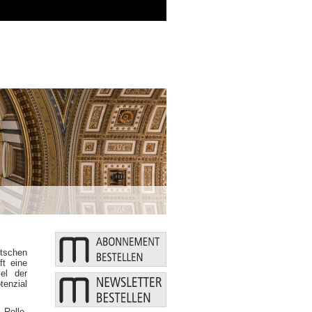
Zusätzliche Mittel: Bund un
tschen
ft eine
el der
tenzial
 Rolle,