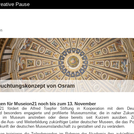
eative Pause
euchtungskonzept von Osram
n für Museion21 noch bis zum 13. November
21 fördert die Alfred Toepfer Stiftung in Kooperation mit dem Deu
besonders engagierte und profilierte Museumsmitar, die in naher Zukun
le im Museum anstreben oder diese bereits seit Kurzem ausüben. Zi
die Aus- und Weiterbildung zukünftiger Leiter deutscher Museen, die das Po
ukunft der deutschen Museumslandschaft zu gestalten und zu verändern.
len trainieren die Teilnehmenden im Rahmen der Akademie ihre zukünftige