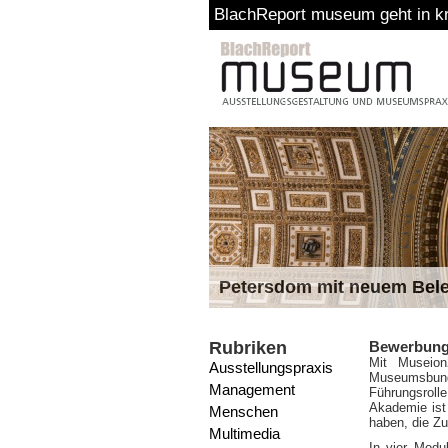
BlachReport museum geht in kr
Petersdom mit neuem Bel
Rubriken
Bewerbunge
Mit Museion
Ausstellungspraxis
Museumsbund 
Management
Führungsrol
Akademie ist 
Menschen
haben, die Z
Multimedia
In vier Modu