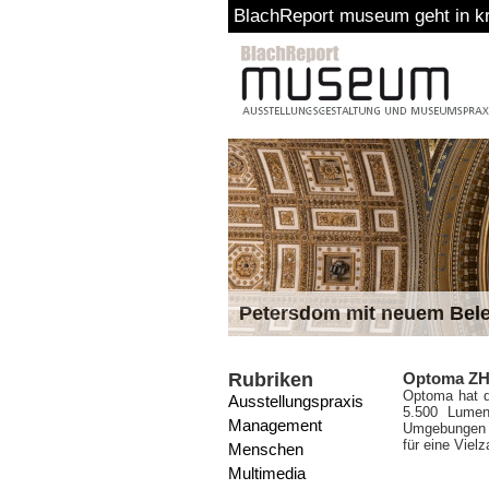
BlachReport museum geht in kr
Petersdom mit neuem Bel
Rubriken
Optoma ZH5
Optoma hat d
Ausstellungspraxis
5.500 Lumen,
Management
Umgebungen e
für eine Vie
Menschen
Multimedia