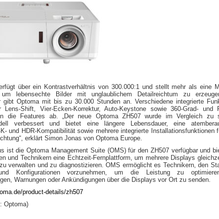
fügt über ein Kontrastverhältnis von 300.000:1 und stellt mehr als eine Mi
 um lebensechte Bilder mit unglaublichem Detailreichtum zu erzeuge
r gibt Optoma mit bis zu 30.000 Stunden an. Verschiedene integrierte Fun
er Lens-Shift, Vier-Ecken-Korrektur, Auto-Keystone sowie 360-Grad- und P
n die Features ab. „Der neue Optoma ZH507 wurde im Vergleich zu 
dell verbessert und bietet eine längere Lebensdauer, eine atembera
 4K- und HDR-Kompatibilität sowie mehrere integrierte Installationsfunktionen f
ichtung“, erklärt Simon Jonas von Optoma Europe.
us ist die Optoma Management Suite (OMS) für den ZH507 verfügbar und bie
en und Technikern eine Echtzeit-Fernplattform, um mehrere Displays gleichze
zu verwalten und zu diagnostizieren. OMS ermöglicht es Technikern, den St
 und Konfigurationen vorzunehmen, um die Leistung zu optimier
ngen, Warnungen oder Ankündigungen über die Displays vor Ort zu senden.
oma.de/product-details/zh507
: Optoma)