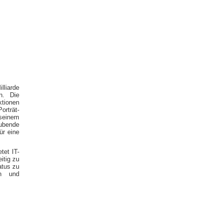
lliarde
n. Die
ktionen
orträt-
seinem
ubende
ür eine
tet IT-
itig zu
atus zu
en und