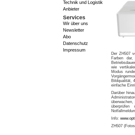
Technik und Logistik
Anbieter
Services
Wir über uns
Newsletter
Abo
Datenschutz
Impressum
Der ZH507 ver
Farben dar,
Betriebsdaue
wie vertikal
Modus runde
Vorgängermo
Bildqualität,
einfache Einr
Darüber hina
Administrator
überwachen, 
überprüfen
Notfallmeldu
Info:
www.opt
ZH507 (Fotos