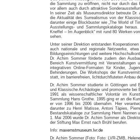
die Sammlung zu eröffnen, nicht nur durch da
vor allem auch durch attraktive Sonderausstellun
In seiner Zeit als Museumsdirektor betreute D
die Aktualität des Surrealismus von der Klassi
darunter einige Blockbuster wie „The World of T
Ausstellungs- und Sammlungskataloge heraus. 
Kneffel – Im Augenblick“ mit rund 80 Werken von
sehen.
Unter seiner Direktion entstanden Kooperationen
auch nationale und regionale Netzwerke, etwa
Bildungseinrichtungen und weitere Hochschulkon
Dr. Achim Sommer förderte zudem den Ausbau
Bereich Kunstvermittlung mit Veranstaltungen 
integrativen Online-Formaten für Kinder, Ju
Behinderungen. Die Workshops der Kunstvermittl
statt, im barrierefreien, lichtdurchfluteten Anba
Dr. Achim Sommer studierte in Göttingen und 
und Klassische Archäologie und promovierte bei
1991 als wissenschaftlicher Volontär im Kun
Sammlung Hans Grothe. 1995 ging er an die Kuns
er von 1996 bis 2006 übernahm. Hier verantwort
darunter zu Henri Matisse, Antoni Tàpies, Pie
Bestandskataloge zur Sammlung Henri Nannen u
1. Mai 2006 wurde Dr. Achim Sommer als Direkt
der Stiftung Max Ernst nach Brühl berufen.
Info:
maxernstmuseum.lvr.de
Dr. Achim Sommer (Foto: Foto: LVR-ZMB, Helene