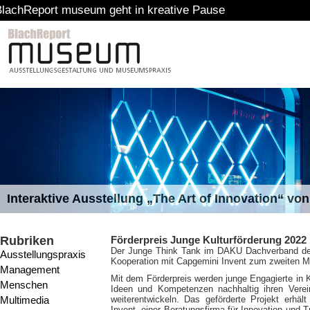
museum geht in kreative Pause
Interaktive Ausstellung „The Art of Innovation“ v
Rubriken
Förderpreis Junge Kulturförderung 2022
Der Junge Think Tank im DAKU Dachverband der K
Ausstellungspraxis
Kooperation mit Capgemini Invent zum zweiten Ma
Management
Mit dem Förderpreis werden junge Engagierte in K
Menschen
Ideen und Kompetenzen nachhaltig ihren Verein
Multimedia
weiterentwickeln. Das geförderte Projekt erhä
Invent, einer Beratungsfirma für Innovation und 