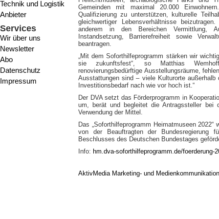
Technik und Logistik
Gemeinden mit maximal 20.000 Einwohnern. 
Anbieter
Qualifizierung zu unterstützen, kulturelle Tei
gleichwertiger Lebensverhältnisse beizutrage
Services
anderem in den Bereichen Vermittlung, Aus
Instandsetzung, Barrierefreiheit sowie Verw
Wir über uns
beantragen.
Newsletter
„Mit dem Soforthilfeprogramm stärken wir wicht
Abo
sie zukunftsfest“, so Matthias Wemho
Datenschutz
renovierungsbedürftige Ausstellungsräume, fehl
Ausstattungen sind – viele Kulturorte außerhalb 
Impressum
Investitionsbedarf nach wie vor hoch ist.“
Der DVA setzt das Förderprogramm in Kooperat
um, berät und begleitet die Antragssteller be
Verwendung der Mittel.
Das „Soforthilfeprogramm Heimatmuseen 2022“ w
von der Beauftragten der Bundesregierung f
Beschlusses des Deutschen Bundestages geförde
Info:
hm.dva-soforthilfeprogramm.de/foerderung-2
AktivMedia Marketing- und Medienkommunikatio