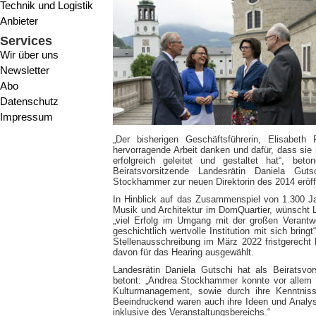
Technik und Logistik
Anbieter
Services
Wir über uns
Newsletter
Abo
Datenschutz
Impressum
„Der bisherigen Geschäftsführerin, Elisabet
hervorragende Arbeit danken und dafür, dass si
erfolgreich geleitet und gestaltet hat“, be
Beiratsvorsitzende Landesrätin Daniela Gut
Stockhammer zur neuen Direktorin des 2014 erö
In Hinblick auf das Zusammenspiel von 1.300 Ja
Musik und Architektur im DomQuartier, wünscht 
„viel Erfolg im Umgang mit der großen Verantwo
geschichtlich wertvolle Institution mit sich bri
Stellenausschreibung im März 2022 fristgerecht
davon für das Hearing ausgewählt.
Landesrätin Daniela Gutschi hat als Beiratsvor
betont: „Andrea Stockhammer konnte vor allem d
Kulturmanagement, sowie durch ihre Kenntniss
Beeindruckend waren auch ihre Ideen und Analys
inklusive des Veranstaltungsbereichs.“