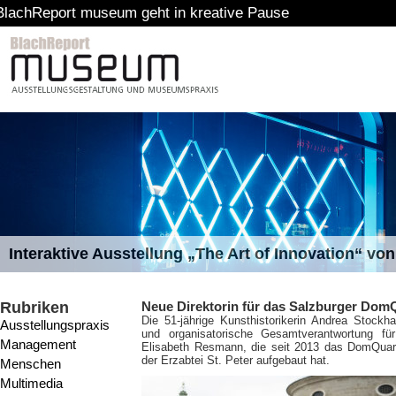
museum geht in kreative Pause
Interaktive Ausstellung „The Art of Innovation“ v
Rubriken
Neue Direktorin für das Salzburger DomQ
Die 51-jährige Kunsthistorikerin Andrea Stockh
Ausstellungspraxis
und organisatorische Gesamtverantwortung fü
Management
Elisabeth Resmann, die seit 2013 das DomQua
der Erzabtei St. Peter aufgebaut hat.
Menschen
Multimedia