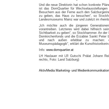
Und die neue Direktorin hat schon konkrete Pläne
ist das DomQuartier für Wechselausstellunge
Besuchern aus der Ferne auch den Salzburgerin
zu geben, das Haus zu besuchen“, so Stockha
Landesmuseums Mainz war und zuletzt im rheinlan
„Ich möchte auch die jüngeren Generationen 
vorantreiben. Letzteres wird dabei hilfreich se
Sichtbarkeit zu geben“, so Stockhammer. An der
Domkirchenfonds und die Erzabtei Sankt Peter be
und nach außen erlebbar zu machen: dur
Museumspädagogik“, erklärt die Kunsthistorikerin
Info:
www.domquartier.at
LH Haslauer mit LR Gutschi Prälat Johann Re
rechts, Foto: Land Salzburg)
AktivMedia Marketing- und Medienkommunikatio