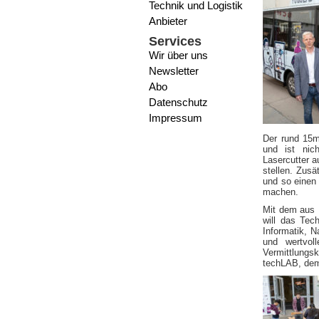
Technik und Logistik
Anbieter
Services
Wir über uns
Newsletter
Abo
Datenschutz
Impressum
Der rund 15m
und ist nic
Lasercutter 
stellen. Zusä
und so einen
machen.
Mit dem aus 
will das Tec
Informatik, N
und wertvol
Vermittlungs
techLAB, de