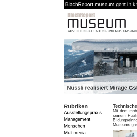
BlachReport museum geht in kreative Pau
Nüssli realisiert Mirage G
Rubriken
Technische
Mit dem mobi
Ausstellungspraxis
seinem Publi
Management
Bildungseinr
Museums ganz 
Menschen
Multimedia