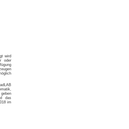
gt wird
r oder
rfügung
rzeugen
möglich
roadLAB
matik,
l geben
rd das
2018 im