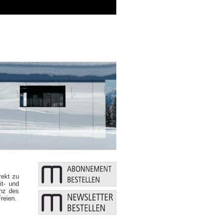
Zusätzliche Mittel: Bund und Länder st
ekt zu
it- und
enz des
reien.