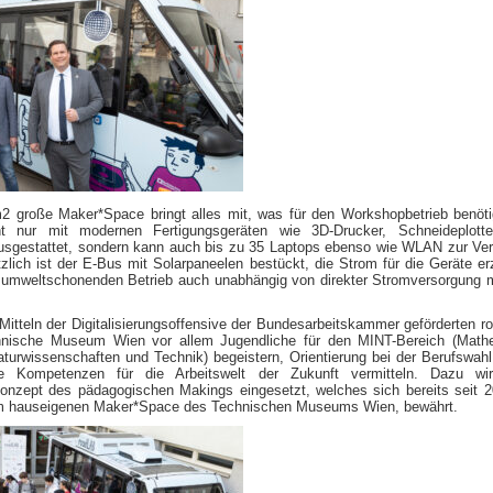
2 große Maker*Space bringt alles mit, was für den Workshopbetrieb benöti
ht nur mit modernen Fertigungsgeräten wie 3D-Drucker, Schneideplotte
ausgestattet, sondern kann auch bis zu 35 Laptops ebenso wie WLAN zur Ve
tzlich ist der E-Bus mit Solarpaneelen bestückt, die Strom für die Geräte e
 umweltschonenden Betrieb auch unabhängig von direkter Stromversorgung 
Mitteln der Digitalisierungsoffensive der Bundesarbeitskammer geförderten 
hnische Museum Wien vor allem Jugendliche für den MINT-Bereich (Mathe
aturwissenschaften und Technik) begeistern, Orientierung bei der Berufswah
le Kompetenzen für die Arbeitswelt der Zukunft vermitteln. Dazu wi
konzept des pädagogischen Makings eingesetzt, welches sich bereits seit 
m hauseigenen Maker*Space des Technischen Museums Wien, bewährt.