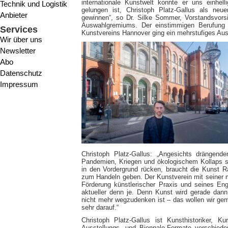
internationale Kunstwelt konnte er uns einhel
Technik und Logistik
gelungen ist, Christoph Platz-Gallus als neu
Anbieter
gewinnen“, so Dr. Silke Sommer, Vorstandsvors
Auswahlgremiums. Der einstimmigen Berufung 
Services
Kunstvereins Hannover ging ein mehrstufiges Aus
Wir über uns
Newsletter
Abo
Datenschutz
Impressum
Christoph Platz-Gallus: „Angesichts drängende
Pandemien, Kriegen und ökologischem Kollaps ste
in den Vordergrund rücken, braucht die Kunst
zum Handeln geben. Der Kunstverein mit seiner m
Förderung künstlerischer Praxis und seines En
aktueller denn je. Denn Kunst wird gerade dan
nicht mehr wegzudenken ist – das wollen wir ge
sehr darauf.“
Christoph Platz-Gallus ist Kunsthistoriker, Ku
Ausstellungs- und Biennale-Formate verschieden