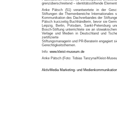
grenzüberschreitend – identitätsstiftende Elemen
Anke Pätsch (51) verantwortete in der Gesc
Stiftungen die Themenbereiche Internationales 
Kommunikation des Dachverbandes der Stiftunge
Pätsch kurzzeitig Buchhändlerin, bevor sie Germ
Leipzig, Berlin, Potsdam, Sankt-Petersburg und
Bosch-Stiftung unterrichtete sie an slowakische
Verlage und Medien in Deutschland und Tschec
zertifizierte
Stiftungsmanagerin und PR-Beraterin engagiert si
Gerechtigkeitsthemen.
Info:
www.kleist-museum.de
Anke Pätsch (Foto: Tobias Tanzyna/Kleist-Muse
AktivMedia Marketing- und Medienkommunikatio