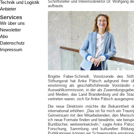
Schriftsteller und Interimsdirektor Dr. Wolfgang
Technik und Logistik
aufbaute.
Anbieter
Services
Wir über uns
Newsletter
Abo
Datenschutz
Impressum
Brigitte Faber-Schmidt, Vorsitzende des Stif
Stiftungsrat hat Anke Pätsch aufgrund ihrer ü
einstimmig als geschäftsführende Vorständin 
Auswahlkommission, in der als Zuwendungsgeber 
und Medien, das Land Brandenburg und die Stadt
vertreten waren, sich für Anke Pätsch ausgesproc
Die neue Direktorin möchte die Bekanntheit 
international erhöhen: „Das ist für mich ein Tra
Gemeinsam mit den Mitarbeitenden, den Mensche
ich neue Formate finden und bewährte, wie beispie
Buntbücher, weiterentwickeln,“ sagte Anke Pätsc
Forschung, Sammlung und kulturellen Bildung
Publikationen können wir Schwerpunkte emotiona