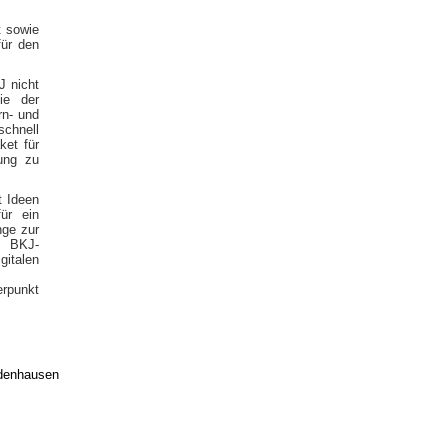
t sowie
ür den
J nicht
ie der
rn- und
schnell
ket für
ung zu
t Ideen
ür ein
nge zur
o BKJ-
italen
rpunkt
edenhausen