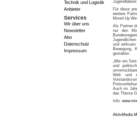
Jugendlabore 
Technik und Logistik
Anbieter
Für diese pre
weitere Part
Services
Mixed Up Wett
Wir über uns
Als Partner d
Newsletter
nur den Mix
Bundesregier
Abo
Jugendlichen
Datenschutz
und wirksam 
Bewegung, K
Impressum
gestalten.
„Wie ein Sei
und politisc
unverrückbare
Welt und e
Vorstandsvo
Preisverleihu
Auch im Jahr
das Thema Ga
Info:
www.mix
AktivMedia M