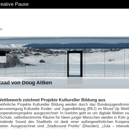
tive Pause
staad von Doug Aitken
ettbewerb zeichnet Projekte Kultureller Bildung aus
wöhnliche Projekte Kultureller Bildung werden durch das Bundesjugendmini
esvereinigung Kulturelle Kinder- und Jugendbildung (BKJ) im Mixed Up Wet
Kooperationsprojekte ausgezeichnet: In Iserlohn geht es um digitale Welten z
chule, selbstbestimmte Räume für Ideen junger Menschen werden in Köln g
indende Sound des Stadtteils ist dank einer außergewöhnlichen Koopera
ören. Ausgezeichnet sind „Stadtsound Prohlis“ (Dresden), „iJula – intersek