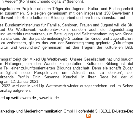
in Veedel“ (Köln) und „mondo digitalis“ (Iserlohn).
isgekrönten Projekte arbeiten Träger der Jugend-, Kultur- und Bildungsarbei
ner zusammen. Sie zeigen gemeinsam mit den insgesamt 150 Bewerbern f
bewerb die Breite kultureller Bildungsarbeit und ihre Innovationskraft auf.
es Bundesministeriums für Familie, Senioren, Frauen und Jugend will die BK
ed Up Wettbewerb weiterentwickeln, sondern auch die Jugendstrateg
ung weiterhin unterstützen, um Beteiligung und Selbstbestimmung von Kinde
 zu stärken. Um die pandemiebedingte Situation für Kinder und Jugendliche 
zu verbessern, gilt es das von der Bundesregierung geplante „Zukunftspa
ultur und Gesundheit“ gemeinsam mit den Trägern der Kulturellen Bild
smograf zeigt der Mixed Up Wettbewerb: Unsere Gesellschaft hat und brauch
he Haltungen, um den Wandel zu gestalten. Kulturelle Bildung ist daf
r Teil einer zukunftsorientierten Bildungslandschaft. Denn sie schafft Zugä
rmöglicht neue Perspektiven, um Zukunft neu zu denken“, s
rsitzende Prof.in Dr.in Susanne Keuchel in ihrer Rede bei der dig
ng am 12. Januar 2021.
 2022 wird der Mixed Up Wettbewerb wieder ausgeschrieben und im Schwe
nztag aufgreifen.
ed-up-wettbewerb.de
,
www.bkj.de
arketing- und Medienkommunikation GmbH Hopfenfeld 5 | 31311 D-Uetze-D