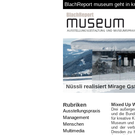
BlachReport museum geht in krea
Nüssli realisiert Mirage G
Rubriken
Mixed Up W
Drei außerge
Ausstellungspraxis
und die Bund
Management
für kreative 
Museum und S
Menschen
und der verb
Multimedia
Dresden zu h