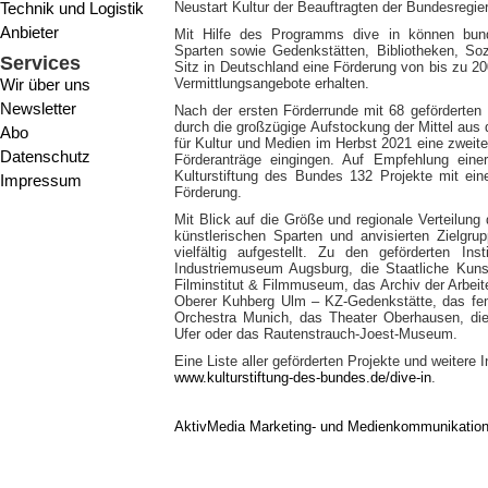
Technik und Logistik
Neustart Kultur der Beauftragten der Bundesregie
Anbieter
Mit Hilfe des Programms dive in können bundes
Sparten sowie Gedenkstätten, Bibliotheken, Sozi
Services
Sitz in Deutschland eine Förderung von bis zu 20
Wir über uns
Vermittlungsangebote erhalten.
Newsletter
Nach der ersten Förderrunde mit 68 geförderten 
durch die großzügige Aufstockung der Mittel aus
Abo
für Kultur und Medien im Herbst 2021 eine zweit
Datenschutz
Förderanträge eingingen. Auf Empfehlung eine
Kulturstiftung des Bundes 132 Projekte mit e
Impressum
Förderung.
Mit Blick auf die Größe und regionale Verteilung 
künstlerischen Sparten und anvisierten Zielgru
vielfältig aufgestellt. Zu den geförderten Ins
Industriemuseum Augsburg, die Staatliche Ku
Filminstitut & Filmmuseum, das Archiv der Arbe
Oberer Kuhberg Ulm – KZ-Gedenkstätte, das fe
Orchestra Munich, das Theater Oberhausen, di
Ufer oder das Rautenstrauch-Joest-Museum.
Eine Liste aller geförderten Projekte und weiter
www.kulturstiftung-des-bundes.de/dive-in
.
AktivMedia Marketing- und Medienkommunikatio