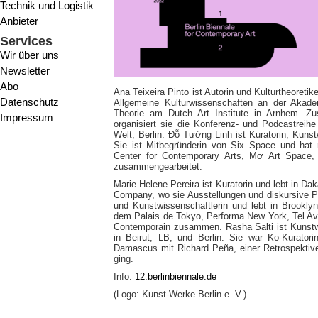
Technik und Logistik
Anbieter
Services
Wir über uns
Newsletter
Abo
Ana Teixeira Pinto ist Autorin und Kulturtheoretike
Datenschutz
Allgemeine Kulturwissenschaften an der Akade
Theorie am Dutch Art Institute in Arnhem. 
Impressum
organisiert sie die Konferenz- und Podcastreih
Welt, Berlin. Đỗ Tường Linh ist Kuratorin, Kunst
Sie ist Mitbegründerin von Six Space und hat
Center for Contemporary Arts, Mơ Art Space
zusammengearbeitet.
Marie Helene Pereira ist Kuratorin und lebt in Da
Company, wo sie Ausstellungen und diskursive P
und Kunstwissenschaftlerin und lebt in Brooklyn
dem Palais de Tokyo, Performa New York, Tel A
Contemporain zusammen. Rasha Salti ist Kunstwis
in Beirut, LB, und Berlin. Sie war Ko-Kurato
Damascus mit Richard Peña, einer Retrospektive
ging.
Info:
12.berlinbiennale.de
(Logo: Kunst-Werke Berlin e. V.)