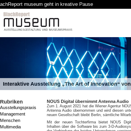
t museum geht in kreative Pause
Interaktive Ausstellung „The Art of Innovation“ v
Rubriken
NOUS Digital übernimmt Antenna Audio
Zum 1. August 2021 hat die Wiener Agentur NOUS
Ausstellungspraxis
Antenna Audio übernommen und wird diesen unt
Management
neuen Gesellschaft bleibt Berlin, sämtliche Mita
Menschen
Mit der neuen Tochterfirma bietet NOUS Dig
Multimedia
Inhalten über die Software bis zum 3-D-Audiosys
der Verbindung der beiden Unternehmen verein