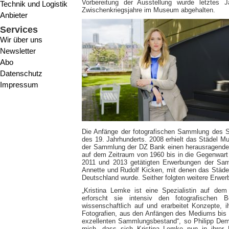
Vorbereitung der Ausstellung wurde letztes 
Technik und Logistik
Zwischenkriegsjahre im Museum abgehalten.
Anbieter
Services
Wir über uns
Newsletter
Abo
Datenschutz
Impressum
Die Anfänge der fotografischen Sammlung des S
des 19. Jahrhunderts. 2008 erhielt das Städel 
der Sammlung der DZ Bank einen herausragende
auf dem Zeitraum von 1960 bis in die Gegenwart 
2011 und 2013 getätigten Erwerbungen der Sa
Annette und Rudolf Kicken, mit denen das Städel
Deutschland wurde. Seither folgten weitere Erw
„Kristina Lemke ist eine Spezialistin auf dem
erforscht sie intensiv den fotografischen
wissenschaftlich auf und erarbeitet Konzepte,
Fotografien, aus den Anfängen des Mediums bis i
exzellenten Sammlungsbestand“, so Philipp Dem
mich, dass sich Kristina Lemke nun in ihrer P