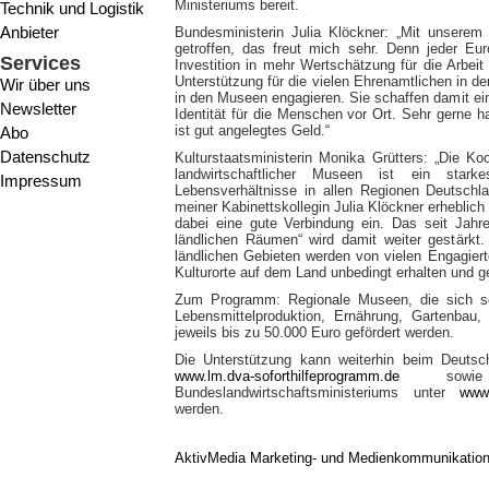
Ministeriums bereit.
Technik und Logistik
Anbieter
Bundesministerin Julia Klöckner: „Mit unserem
getroffen, das freut mich sehr. Denn jeder Eur
Services
Investition in mehr Wertschätzung für die Arbei
Unterstützung für die vielen Ehrenamtlichen in de
Wir über uns
in den Museen engagieren. Sie schaffen damit ein
Newsletter
Identität für die Menschen vor Ort. Sehr gerne 
ist gut angelegtes Geld.“
Abo
Datenschutz
Kulturstaatsministerin Monika Grütters: „Die K
landwirtschaftlicher Museen ist ein sta
Impressum
Lebensverhältnisse in allen Regionen Deutschl
meiner Kabinettskollegin Julia Klöckner erheblich
dabei eine gute Verbindung ein. Das seit Jahr
ländlichen Räumen“ wird damit weiter gestärkt.
ländlichen Gebieten werden von vielen Engagiert
Kulturorte auf dem Land unbedingt erhalten und g
Zum Programm: Regionale Museen, die sich s
Lebensmittelproduktion, Ernährung, Gartenbau
jeweils bis zu 50.000 Euro gefördert werden.
Die Unterstützung kann weiterhin beim Deutsc
www.lm.dva-soforthilfeprogramm.de
sowie
Bundeslandwirtschaftsministeriums unter
www.
werden.
AktivMedia Marketing- und Medienkommunikatio