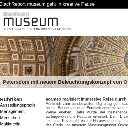
t museum geht in kreative Pause
Petersdom mit neuem Beleuchtungskonzept von 
Rubriken
acameo realisiert immersive Reise durc
Pünktlich zum bundesweiten Digitaltag geht 
Ausstellungspraxis
online: Bei der virtuellen Entdeckungsreise kann 
Management
Weise erleben. Dafür wurde der bestehend
außergewöhnliche Features erweitert. Beim Erz
Menschen
im Lunar Rover gibt es zur Naturwissenschaft u
Multimedia
das Credo von unserem Museumsgründer Oskar von