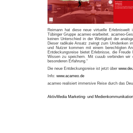
Reimann hat diese neue virtuelle Erlebniswel
Tübinger Gruppe acameo erarbeitet. acameo-Gesc
keinen Unterschied in der Wertigkeit der analo
Dieser radikale Ansatz zwingt zum Umdenken im
und Nutzer kommen mit einem berechtigten Ansp
Entdeckungsreise bietet Erlebnisse, die Freude b
Wissen zu speichern. Mit cuuub verbinden wir d
besonderen Erfahrung.“
Die neue Entdeckungsreise ist jetzt über
www.de
Info:
www.acameo.de
acameo realisiert immersive Reise durch das D
AktivMedia Marketing- und Medienkommunikatio