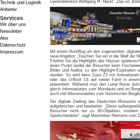
Generaldirektor Wolfgang M. Heckl: „Das ist ‚Bildu
Technik und Logistik
Anbieter
Services
Wir über uns
Newsletter
Abo
Datenschutz
Impressum
Mit einem Rundflug um den sogenannten „digital
neue Angebot: „Tauchen Sie ein in die Welt der 
Erleben Sie die Highlights des Hauses spielerisch
einen Punkt landet der Besucher beim Fischewer M
Bilder und Audios zu den Highlight-Exponaten w
wurden. So wird beim Zuse Z3 mit Animationen 
oder das U-Boot U1 auf seiner Fahrt in eine
präsentiert. Während man den Lunar Rover durc
gleich Informationen zum Mondauto und im Bergw
auch viel Wissenswertes zum historischen Bergb
Der digitale Zwilling des Deutschen Museums wi
aufgebrochen und bearbeitet. „Diese außergewöh
Besucher nicht nur zu 3D-Objekten, sondern b
Spielecharakter“, sagt Maximilian Reimann vom 