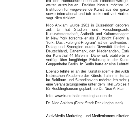
mit den Ruhrkunstmuseen als niederschwellige
weiter auszubauen. Darüber hinaus möchte ic
Institution für wegweisende Kunst aus der ganze
sowie international und ich blicke mit viel Vorf
sagt Nico Anklam.
Nico Anklam wurde 1981 in Düsseldorf geboren
auf. Er hat Studien- und Forschungsaufe
Kulturwissenschaft, Ästhetik und Kulturmanagem
In New York forschte er als „Fulbright Fellow“
York. Das „Fulbright-Program“ ist ein weltweite
Dialog und Synergien durch Diversität fördert. 
Deutschland, Dänemark, den Niederlanden, Est
der Kunsthal 44 Møen in Dänemark etablierte er
verfügt über langjährige Erfahrung in der Kun
Guggenheim Berlin. In Berlin hatte er eine Lehrtät
Ebenso lehrte er an der Kunstakademie der Arkt
Estnischen Akademie der Künste Tallinn in Estl
im Baltikum und Skandinavien möchte ich sehr ge
eine Veranstaltungsreihe unter dem Titel „Voices
für Recklinghausen geplant, so Dr. Nico Anklam.
Info:
www.kunsthalle-recklinghausen.de
Dr. Nico Anklam (Foto: Stadt Recklinghausen)
AktivMedia Marketing- und Medienkommunikatio