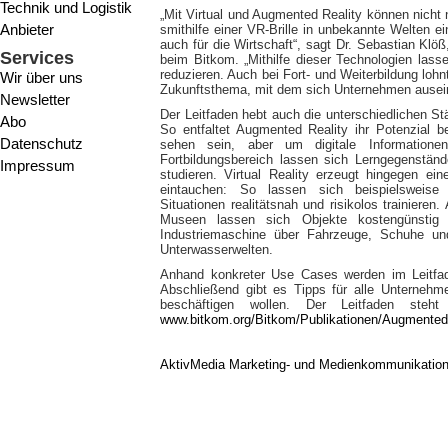
Technik und Logistik
„Mit Virtual und Augmented Reality können nicht
Anbieter
smithilfe einer VR-Brille in unbekannte Welten e
auch für die Wirtschaft“, sagt Dr. Sebastian Kl
Services
beim Bitkom. „Mithilfe dieser Technologien lass
reduzieren. Auch bei Fort- und Weiterbildung loh
Wir über uns
Zukunftsthema, mit dem sich Unternehmen ausein
Newsletter
Der Leitfaden hebt auch die unterschiedlichen St
Abo
So entfaltet Augmented Reality ihr Potenzial 
Datenschutz
sehen sein, aber um digitale Informatione
Fortbildungsbereich lassen sich Lerngegenstä
Impressum
studieren. Virtual Reality erzeugt hingegen ein
eintauchen: So lassen sich beispielsweise 
Situationen realitätsnah und risikolos trainiere
Museen lassen sich Objekte kostengünstig 
Industriemaschine über Fahrzeuge, Schuhe und
Unterwasserwelten.
Anhand konkreter Use Cases werden im Leitfad
Abschließend gibt es Tipps für alle Unterneh
beschäftigen wollen. Der Leitfaden steh
www.bitkom.org/Bitkom/Publikationen/Augmented-u
AktivMedia Marketing- und Medienkommunikatio