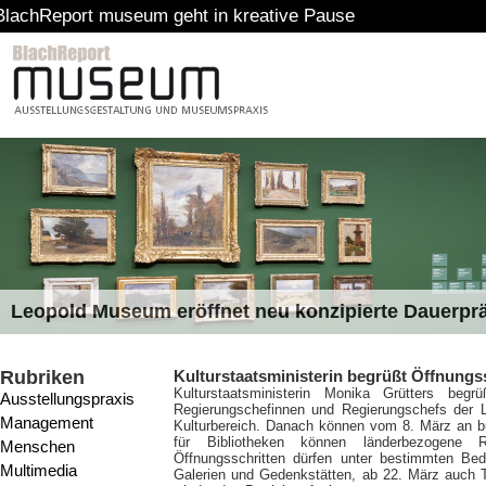
t museum geht in kreative Pause
Leopold Museum eröffnet neu konzipierte Dauerpr
Rubriken
Kulturstaatsministerin begrüßt Öffnungss
Kulturstaatsministerin Monika Grütters be
Ausstellungspraxis
Regierungschefinnen und Regierungschefs der L
Management
Kulturbereich. Danach können vom 8. März an b
für Bibliotheken können länderbezogene R
Menschen
Öffnungsschritten dürfen unter bestimmten B
Multimedia
Galerien und Gedenkstätten, ab 22. März auch 