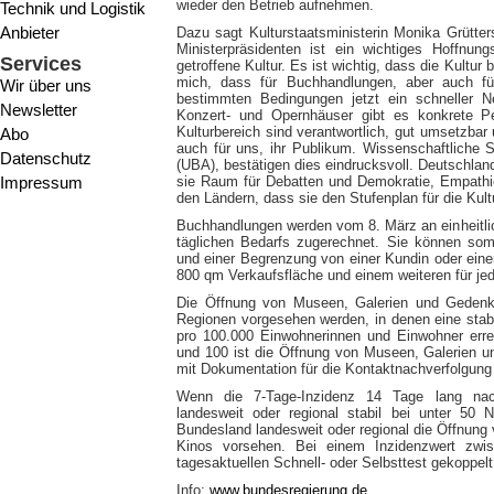
wieder den Betrieb aufnehmen.
Technik und Logistik
Anbieter
Dazu sagt Kulturstaatsministerin Monika Grütte
Ministerpräsidenten ist ein wichtiges Hoffnu
Services
getroffene Kultur. Es ist wichtig, dass die Kultur
mich, dass für Buchhandlungen, aber auch fü
Wir über uns
bestimmten Bedingungen jetzt ein schneller Ne
Newsletter
Konzert- und Opernhäuser gibt es konkrete Pe
Kulturbereich sind verantwortlich, gut umsetzbar 
Abo
auch für uns, ihr Publikum. Wissenschaftliche
Datenschutz
(UBA), bestätigen dies eindrucksvoll. Deutschland
Impressum
sie Raum für Debatten und Demokratie, Empathie
den Ländern, dass sie den Stufenplan für die Kult
Buchhandlungen werden vom 8. März an einheitli
täglichen Bedarfs zugerechnet. Sie können so
und einer Begrenzung von einer Kundin oder ein
800 qm Verkaufsfläche und einem weiteren für jed
Die Öffnung von Museen, Galerien und Gedenk
Regionen vorgesehen werden, in denen eine stabi
pro 100.000 Einwohnerinnen und Einwohner erre
und 100 ist die Öffnung von Museen, Galerien u
mit Dokumentation für die Kontaktnachverfolgung
Wenn die 7-Tage-Inzidenz 14 Tage lang nach
landesweit oder regional stabil bei unter 50 
Bundesland landesweit oder regional die Öffnung
Kinos vorsehen. Bei einem Inzidenzwert zw
tagesaktuellen Schnell- oder Selbsttest gekoppelt
Info:
www.bundesregierung.de