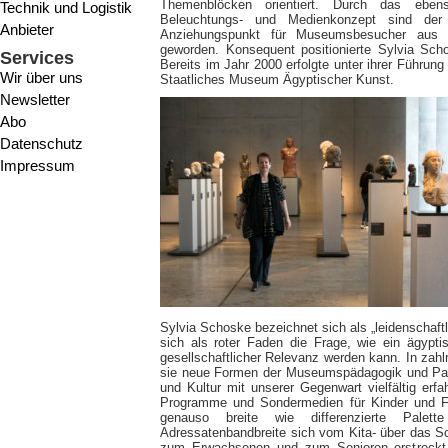
Themenblöcken orientiert. Durch das ebens
Technik und Logistik
Beleuchtungs- und Medienkonzept sind de
Anbieter
Anziehungspunkt für Museumsbesucher aus 
geworden. Konsequent positionierte Sylvia Scho
Services
Bereits im Jahr 2000 erfolgte unter ihrer Führu
Wir über uns
Staatliches Museum Ägyptischer Kunst.
Newsletter
Abo
Datenschutz
Impressum
Sylvia Schoske bezeichnet sich als „leidenschaft
sich als roter Faden die Frage, wie ein ägyp
gesellschaftlicher Relevanz werden kann. In za
sie neue Formen der Museumspädagogik und Part
und Kultur mit unserer Gegenwart vielfältig e
Programme und Sondermedien für Kinder und Fa
genauso breite wie differenzierte Palet
Adressatenbandbreite sich vom Kita- über das Sc
zum Erwachsenen und zum Senioren erstreckt. 