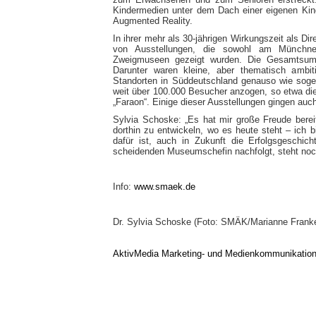
Kindermedien unter dem Dach einer eigenen Kin
Augmented Reality.
In ihrer mehr als 30-jährigen Wirkungszeit als Di
von Ausstellungen, die sowohl am Münchn
Zweigmuseen gezeigt wurden. Die Gesamtsumm
Darunter waren kleine, aber thematisch ambit
Standorten in Süddeutschland genauso wie sogen
weit über 100.000 Besucher anzogen, so etwa die
„Faraon“. Einige dieser Ausstellungen gingen auch
Sylvia Schoske: „Es hat mir große Freude bere
dorthin zu entwickeln, wo es heute steht – ich 
dafür ist, auch in Zukunft die Erfolgsgeschi
scheidenden Museumschefin nachfolgt, steht noch
Info:
www.smaek.de
Dr. Sylvia Schoske (Foto: SMÄK/Marianne Frank
AktivMedia Marketing- und Medienkommunikatio