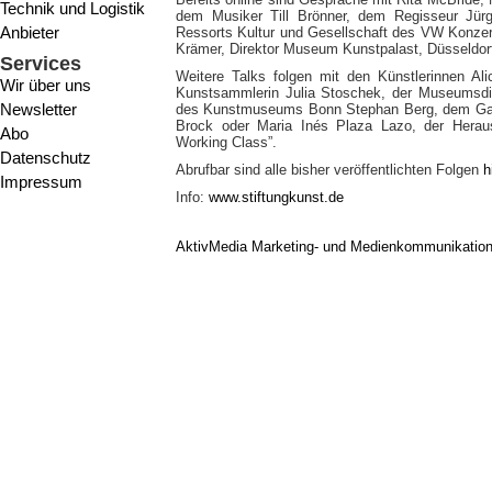
Technik und Logistik
dem Musiker Till Brönner, dem Regisseur Jürg
Anbieter
Ressorts Kultur und Gesellschaft des VW Konzer
Krämer, Direktor Museum Kunstpalast, Düsseldor
Services
Weitere Talks folgen mit den Künstlerinnen Al
Wir über uns
Kunstsammlerin Julia Stoschek, der Museumsdir
Newsletter
des Kunstmuseums Bonn Stephan Berg, dem Gal
Brock oder Maria Inés Plaza Lazo, der Heraus
Abo
Working Class”.
Datenschutz
Abrufbar sind alle bisher veröffentlichten Folgen
h
Impressum
Info:
www.stiftungkunst.de
AktivMedia Marketing- und Medienkommunikatio