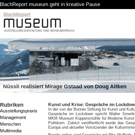
rt museum geht in kreative Pause
Nüssli realisiert Mirage Gstaad von Doug Aitken
Rubriken
Kunst und Krise: Gespräche im Lockdo
In der von der Bonner Stiftung für Kunst und Kult
Ausstellungspraxis
Gespräche im Lockdown spricht Walter Smerling
Management
MKM Museum Küppersmühle für Moderne Kunst Du
Politikern. Zuletzt veröffentlicht wurde das Ges
Menschen
Europa und aktueller Vorsitzender der Kulturminis
Multimedia
Bereits online sind Gespräche mit Rita McBride, 