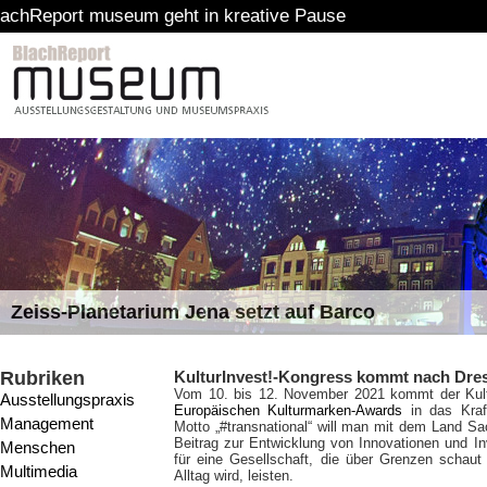
seum geht in kreative Pause
Zeiss-Planetarium Jena setzt auf Barco
Rubriken
KulturInvest!-Kongress kommt nach Dre
Vom 10. bis 12. November 2021 kommt der Kultu
Ausstellungspraxis
Europäischen Kulturmarken-Awards
in das Kraft
Management
Motto „#transnational“ will man mit dem Land S
Beitrag zur Entwicklung von Innovationen und In
Menschen
für eine Gesellschaft, die über Grenzen schaut 
Multimedia
Alltag wird, leisten.