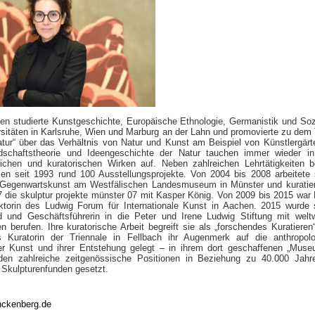
zen studierte Kunstgeschichte, Europäische Ethnologie, Germanistik und Soz
rsitäten in Karlsruhe, Wien und Marburg an der Lahn und promovierte zu de
atur“ über das Verhältnis von Natur und Kunst am Beispiel von Künstlergärt
schaftstheorie und Ideengeschichte der Natur tauchen immer wieder in
lichen und kuratorischen Wirken auf. Neben zahlreichen Lehrtätigkeiten b
nzen seit 1993 rund 100 Ausstellungsprojekte. Von 2004 bis 2008 arbeitete 
r Gegenwartskunst am Westfälischen Landesmuseum in Münster und kuratie
 die skulptur projekte münster 07 mit Kasper König. Von 2009 bis 2015 war B
ktorin des Ludwig Forum für Internationale Kunst in Aachen. 2015 wurde 
nd und Geschäftsführerin in die Peter und Irene Ludwig Stiftung mit welt
 berufen. Ihre kuratorische Arbeit begreift sie als „forschendes Kuratieren
s Kuratorin der Triennale in Fellbach ihr Augenmerk auf die anthropol
r Kunst und ihrer Entstehung gelegt – in ihrem dort geschaffenen „Mus
den zahlreiche zeitgenössische Positionen in Beziehung zu 40.000 Jahr
n Skulpturenfunden gesetzt.
ckenberg.de