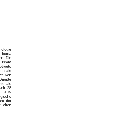
iologie
m Thema
en. Die
 ihrem
etreute
sie als
rte von
rigitte
sie als
weit 28
“: 2019
ogische
eum der
e alten