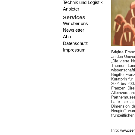
Technik und Logistik
Anbieter
Services
Wir über uns
Newsletter
Abo
Datenschutz
Impressum
Brigitte Fran
an den Unive
„Die vierte N
Themen Land
wissenschaft
Brigitte Fra
Kuratorin fü
2004 bis 2007
Franzen Dire
Alleinvorsta
Partnermuseen
hatte sie al
Dimension de
Neugier“ wur
frühzeitliche
Info:
www.sen