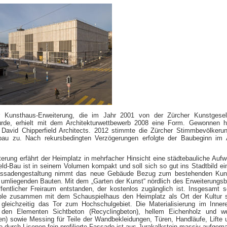
 Kunsthaus-Erweiterung, die im Jahr 2001 von der Zürcher Kunstgesell
urde, erhielt mit dem Architekturwettbewerb 2008 eine Form. Gewonnen 
David Chipperfield Architects. 2012 stimmte die Zürcher Stimmbevölker
bau zu. Nach rekursbedingten Verzögerungen erfolgte der Baubeginn im 
terung erfährt der Heimplatz in mehrfacher Hinsicht eine städtebauliche Aufw
eld-Bau ist in seinem Volumen kompakt und soll sich so gut ins Stadtbild ei
assadengestaltung nimmt das neue Gebäude Bezug zum bestehenden Kun
 umliegenden Bauten. Mit dem „Garten der Kunst“ nördlich des Erweiterungsb
fentlicher Freiraum entstanden, der kostenlos zugänglich ist. Insgesamt s
e zusammen mit dem Schauspielhaus den Heimplatz als Ort der Kultur s
 gleichzeitig das Tor zum Hochschulgebiet. Die Materialisierung im Inner
 den Elementen Sichtbeton (Recyclingbeton), hellem Eichenholz und w
n) sowie Messing für Teile der Wandbekleidungen, Türen, Handläufe, Lifte 
ie durch Lisenen fein profilierte Fassade ist aus Jurakalkstein massiv aufgema