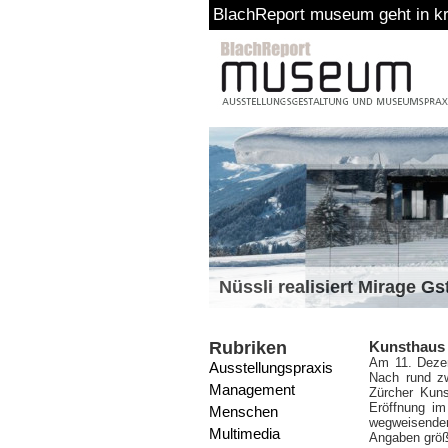
BlachReport museum geht in kreative Pause
Nüssli realisiert Mirage G
Rubriken
Kunsthaus Z
Am 11. Dezem
Ausstellungspraxis
Nach rund zw
Management
Zürcher Kuns
Eröffnung im
Menschen
wegweisenden
Multimedia
Angaben grö