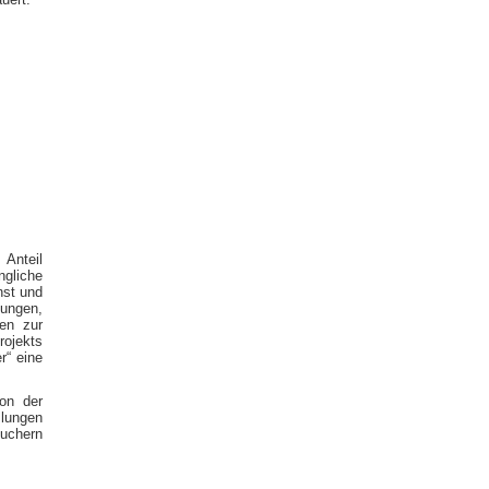
Anteil
ngliche
nst und
tungen,
en zur
rojekts
r“ eine
ion der
lungen
suchern