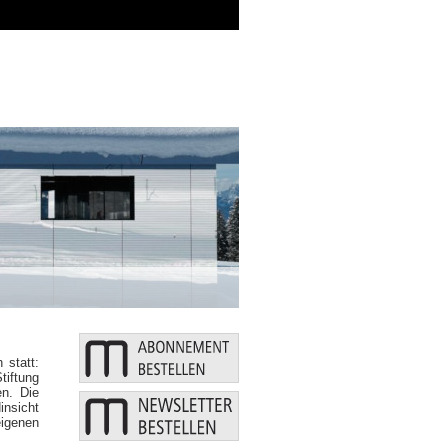
Zusätzliche Mittel: Bund und Länder stär
 statt:
iftung
n. Die
insicht
eigenen