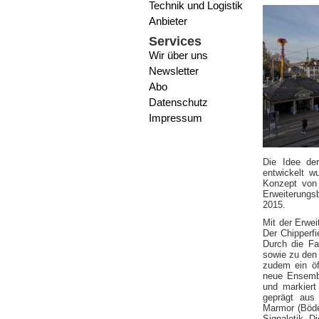
Technik und Logistik
Anbieter
Services
Wir über uns
Newsletter
Abo
Datenschutz
Impressum
Die Idee der
entwickelt w
Konzept von 
Erweiterungs
2015.
Mit der Erwei
Der Chipperfi
Durch die F
sowie zu den
zudem ein öf
neue Ensembl
und markiert
geprägt aus
Marmor (Böde
Signaletik. D