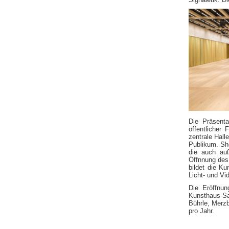
Die Präsent
öffentlicher
zentrale Hall
Publikum. Sho
die auch au
Öffnnung des 
bildet die Ku
Licht- und Vi
Die Eröffnun
Kunsthaus-S
Bührle, Merzb
pro Jahr.