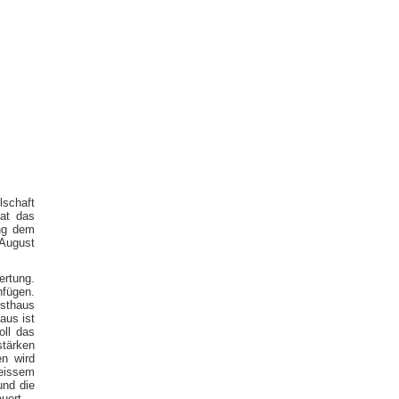
schaft
hat das
ung dem
August
ertung.
nfügen.
sthaus
aus ist
oll das
tärken
en wird
eissem
und die
uert.