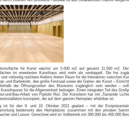
ationsfläche für Kunst wächst um 5.000 m2 auf gesamt 11.500 m2. Der 
 Flächen im erweiterten Kunsthaus wird mehr als verdoppelt. Die frei zugä
e und vielseitig nutzbare Ateliers bieten Raum für die Interaktion zwischen Ku
p- und Barbetrieb, dee große Festsaal sowie der Garten der Kunst – Einrich
ßerhalb der Öffnungszeiten des Museums zugänglich sein werden – soll
Kunsthauses für die Allgemeinheit beitragen. Einen integralen Teil des Großp
nst-und-Bau-Arbeit von Pipilotti Rist. Die Künstlerin hat mit „Tastende Lichte
deoinstallation konzipiert, die auf dem ganzen Heimplatz erfahrbar ist.
g ist für den 9. und 10. Oktober 2021 geplant – mit der Erstpräsentat
ammlung beiderseits des Heimplatzes zusammen mit den privaten Samm
acher und Looser. Gerechnet wird im Vollbetrieb mit 380.000 bis 400.000 Be