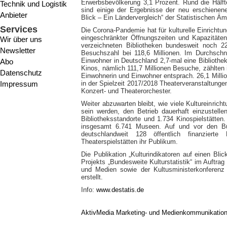
Erwerbsbevölkerung 3,1 Prozent. Rund die Hälft
Technik und Logistik
sind einige der Ergebnisse der neu erschienenen
Anbieter
Blick – Ein Ländervergleich“ der Statistischen Ä
Services
Die Corona-Pandemie hat für kulturelle Einricht
eingeschränkter Öffnungszeiten und Kapazität
Wir über uns
verzeichneten Bibliotheken bundesweit noch 2
Newsletter
Besuchszahl bei 118,6 Millionen. Im Durchschn
Einwohner in Deutschland 2,7-mal eine Bibliothek
Abo
Kinos, nämlich 111,7 Millionen Besuche, zählte
Datenschutz
Einwohnerin und Einwohner entsprach. 26,1 Milli
Impressum
in der Spielzeit 2017/2018 Theaterveranstaltungen
Konzert- und Theaterorchester.
Weiter abzuwarten bleibt, wie viele Kultureinri
sein werden, den Betrieb dauerhaft einzustell
Bibliotheksstandorte und 1.734 Kinospielstätten
insgesamt 6.741 Museen. Auf und vor den Büh
deutschlandweit 128 öffentlich finanziert
Theaterspielstätten ihr Publikum.
Die Publikation „Kulturindikatoren auf einen Bl
Projekts „Bundesweite Kulturstatistik“ im Auftrag
und Medien sowie der Kultusministerkonferenz
erstellt.
Info:
www.destatis.de
AktivMedia Marketing- und Medienkommunikatio