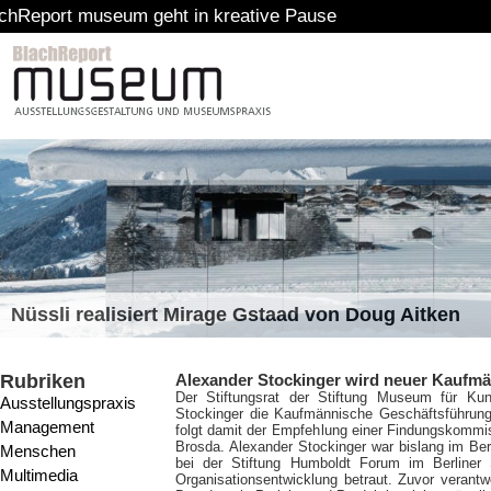
 geht in kreative Pause
Nüssli realisiert Mirage Gstaad von Doug Aitken
Rubriken
Alexander Stockinger wird neuer Kaufm
Der Stiftungsrat der Stiftung Museum für Ku
Ausstellungspraxis
Stockinger die Kaufmännische Geschäftsführung
Management
folgt damit der Empfehlung einer Findungskommis
Brosda. Alexander Stockinger war bislang im Bere
Menschen
bei der Stiftung Humboldt Forum im Berliner
Multimedia
Organisationsentwicklung betraut. Zuvor verant