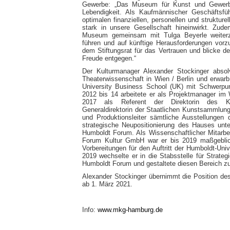
Gewerbe: „Das Museum für Kunst und Gewerbe
Lebendigkeit. Als Kaufmännischer Geschäftsfü
optimalen finanziellen, personellen und struktu
stark in unsere Gesellschaft hineinwirkt. Zud
Museum gemeinsam mit Tulga Beyerle weiterz
führen und auf künftige Herausforderungen vor
dem Stiftungsrat für das Vertrauen und blicke 
Freude entgegen.“
Der Kulturmanager Alexander Stockinger absol
Theaterwissenschaft in Wien / Berlin und erw
University Business School (UK) mit Schwerpun
2012 bis 14 arbeitete er als Projektmanager im
2017 als Referent der Direktorin des Ku
Generaldirektorin der Staatlichen Kunstsammlung
und Produktionsleiter sämtliche Ausstellunge
strategische Neupositionierung des Hauses unte
Humboldt Forum. Als Wissenschaftlicher Mitarbe
Forum Kultur GmbH war er bis 2019 maßgeblich
Vorbereitungen für den Auftritt der Humboldt-Uni
2019 wechselte er in die Stabsstelle für Strategi
Humboldt Forum und gestaltete diesen Bereich zu
Alexander Stockinger übernimmt die Position 
ab 1. März 2021.
Info:
www.mkg-hamburg.de