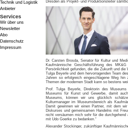
Dresden als Projekt- und Produktionsleiter säm
Technik und Logistik
Anbieter
Services
Wir über uns
Newsletter
Abo
Datenschutz
Impressum
Dr. Carsten Brosda, Senator für Kultur und Medi
Kaufmännische Geschäftsführung des MK&G ei
Persönlichkeit gefunden, die die Zukunft und d
Tulga Beyerle und dem hervorragenden Team des 
Jahren so erfolgreich eingeschlagene Weg hin 
Themen der modernen Stadt kann so bestens weit
Prof. Tulga Beyerle, Direktorin des Museums
Museums für Kunst und Gewerbe, damit auch s
Museums, können wir uns glücklich schätzen
Kulturmanager im Museumsbereich als Kaufmän
Damit gewinnen wir einen Partner, mit dem wi
Diskurses und gemeinsamen Handelns mit Freud
nicht versäumen mich sehr für die durchgehend
mit Udo Goerke zu bedanken.“
Alexander Stockinger, zukünftiger Kaufmännisc