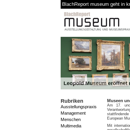
BlachReport museum geht in kr
Leopold Museum eröffnet n
Rubriken
Museen und
Am 17. und 
Ausstellungspraxis
Verantwortun
Management
stattfinden
European Mu
Menschen
Multimedia
Mit internati
gesellschaft