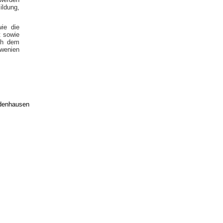
ldung,
ie die
t sowie
ach dem
owenien
edenhausen