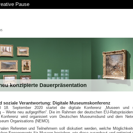
eative Pause
eu konzipierte Dauerpräsentation
 soziale Verantwortung: Digitale Museumskonferenz
18. September 2020 startet die digitale Konferenz „Museen und s
g – Werte neu aufgegriffen“. Die im Rahmen der deutschen EU-Ratspräsiden
de Konferenz wird organisiert vom Deutschen Museumsbund und dem Netw
seum Organisations (NEMO).
onalen Refereten und Teilnehmern soll diskutiert werden, welche Möglichkei
lichen Engagements für Museen bestehen, wie diese ausgebaut und optimiert