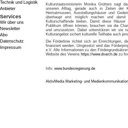
Technik und Logistik
Kulturstaatsministerin Monika Grütters sagt da
Anbieter
unseren Alltag, gerade auch in Zeiten der K
Heimatmuseen, Ausstellungshäuser und Gedenks
Services
überhaupt erst möglich machen und damit a
Kulturschaffende bieten. Damit diese Häuse
Wir über uns
Publikum öffnen können, brauchen sie die Chan
Newsletter
und umzusetzen. Dabei unterstützen wir sie nac
Kulturangebot sichert kulturelle Teilhabe auch jen
Abo
Datenschutz
Die Förderlinie richtet sich an Einrichtungen, 
finanziert werden. Umgesetzt wird das Förderp
Impressum
e.V. Alle Informationen zu den Fördergrundsätze
Website des Vereins
https://www.dvarch.de
zu fin
Info:
www.bundesregierung.de
AktivMedia Marketing- und Medienkommunikatio