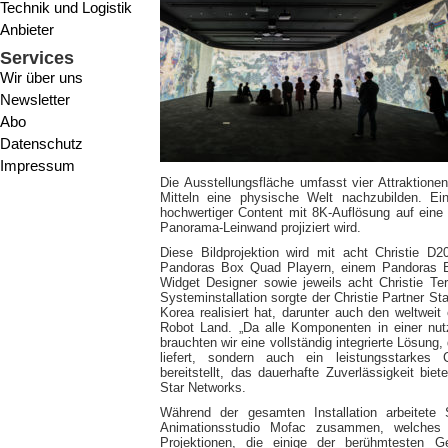
Technik und Logistik
Anbieter
Services
Wir über uns
Newsletter
Abo
Datenschutz
Impressum
Die Ausstellungsfläche umfasst vier Attraktionen
Mitteln eine physische Welt nachzubilden. Ei
hochwertiger Content mit 8K-Auflösung auf eine 
Panorama-Leinwand projiziert wird.
Diese Bildprojektion wird mit acht Christie D
Pandoras Box Quad Playern, einem Pandoras 
Widget Designer sowie jeweils acht Christie Ter
Systeminstallation sorgte der Christie Partner St
Korea realisiert hat, darunter auch den weltwe
Robot Land. „Da alle Komponenten in einer nu
brauchten wir eine vollständig integrierte Lösung,
liefert, sondern auch ein leistungsstarkes
bereitstellt, das dauerhafte Zuverlässigkeit biete
Star Networks.
Während der gesamten Installation arbeite
Animationsstudio Mofac zusammen, welches 
Projektionen, die einige der berühmtesten G