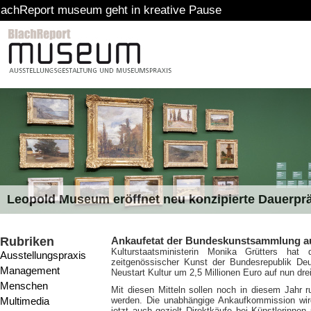
useum geht in kreative Pause
Leopold Museum eröffnet neu konzipierte Dauerpr
Rubriken
Ankaufetat der Bundeskunstsammlung auf
Kulturstaatsministerin Monika Grütters hat
Ausstellungspraxis
zeitgenössischer Kunst der Bundesrepublik D
Management
Neustart Kultur um 2,5 Millionen Euro auf nun drei
Menschen
Mit diesen Mitteln sollen noch in diesem Jahr
Multimedia
werden. Die unabhängige Ankaufkommission wi
jetzt auch gezielt Direktkäufe bei Künstlerinne