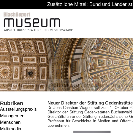
Zusätzliche Mittel: Bund und Länder stärken Schutz vo
Leopold Museum eröffnet neu konzipierte Dauerpr
Rubriken
Neuer Direktor der Stiftung Gedenkstät
Dr. Jens-Christian Wagner soll zum 1. Oktober 2
Ausstellungspraxis
Direktor der Stiftung Gedenkstätten Buchenwald u
Management
Geschäftsführer der Stiftung niedersächsische Ged
Professur für Geschichte in Medien und Öffentlic
Menschen
übernehmen.
Multimedia