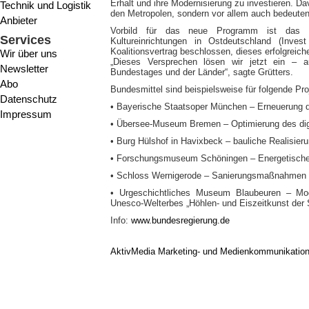
Erhalt und ihre Modernisierung zu investieren. Davo
Technik und Logistik
den Metropolen, sondern vor allem auch bedeuten
Anbieter
Vorbild für das neue Programm ist das För
Services
Kultureinrichtungen in Ostdeutschland (Inve
Koalitionsvertrag beschlossen, dieses erfolgrei
Wir über uns
„Dieses Versprechen lösen wir jetzt ein – 
Newsletter
Bundestages und der Länder“, sagte Grütters.
Abo
Bundesmittel sind beispielsweise für folgende Pr
Datenschutz
• Bayerische Staatsoper München – Erneuerung
Impressum
• Übersee-Museum Bremen – Optimierung des d
• Burg Hülshof in Havixbeck – bauliche Realisier
• Forschungsmuseum Schöningen – Energetisc
• Schloss Wernigerode – Sanierungsmaßnahmen 
• Urgeschichtliches Museum Blaubeuren – Mod
Unesco-Welterbes „Höhlen- und Eiszeitkunst der
Info:
www.bundesregierung.de
AktivMedia Marketing- und Medienkommunikatio