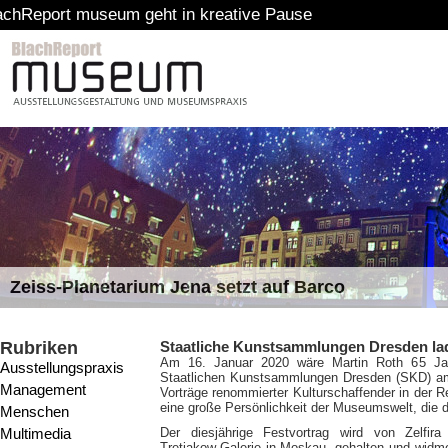
um geht in kreative Pause
Zeiss-Planetarium Jena setzt auf Barco
Rubriken
Staatliche Kunstsammlungen Dresden lad
Am 16. Januar 2020 wäre Martin Roth 65 Jahr
Ausstellungspraxis
Staatlichen Kunstsammlungen Dresden (SKD) am 
Management
Vorträge renommierter Kulturschaffender in der R
eine große Persönlichkeit der Museumswelt, die d
Menschen
Multimedia
Der diesjährige Festvortrag wird von Zelfira 
Tretjakow-Galerie in Moskau, gehalten und widm