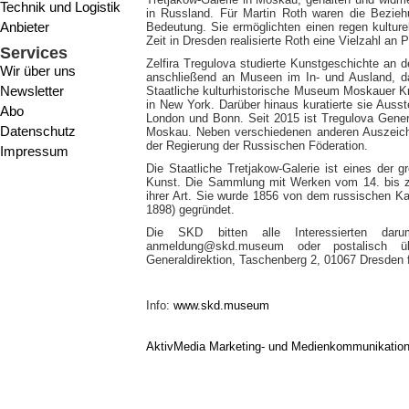
Technik und Logistik
in Russland. Für Martin Roth waren die Bezieh
Anbieter
Bedeutung. Sie ermöglichten einen regen kultur
Zeit in Dresden realisierte Roth eine Vielzahl an
Services
Zelfira Tregulova studierte Kunstgeschichte an d
Wir über uns
anschließend an Museen im In- und Ausland, 
Newsletter
Staatliche kulturhistorische Museum Moskauer
in New York. Darüber hinaus kuratierte sie Auss
Abo
London und Bonn. Seit 2015 ist Tregulova General
Datenschutz
Moskau. Neben verschiedenen anderen Auszeichn
der Regierung der Russischen Föderation.
Impressum
Die Staatliche Tretjakow-Galerie ist eines der
Kunst. Die Sammlung mit Werken vom 14. bis zu
ihrer Art. Sie wurde 1856 von dem russischen K
1898) gegründet.
Die SKD bitten alle Interessierten da
anmeldung@skd.museum oder postalisch üb
Generaldirektion, Taschenberg 2, 01067 Dresden 
Info:
www.skd.museum
AktivMedia Marketing- und Medienkommunikatio