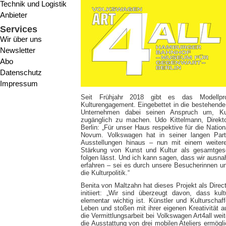
Technik und Logistik
Anbieter
Services
Wir über uns
Newsletter
Abo
Datenschutz
Impressum
Seit Frühjahr 2018 gibt es das Modellpr
Kulturengagement. Eingebettet in die bestehende 
Unternehmen dabei seinen Anspruch um, Ku
zugänglich zu machen. Udo Kittelmann, Direkto
Berlin: „Für unser Haus respektive für die Nation
Novum. Volkswagen hat in seiner langen Part
Ausstellungen hinaus – nun mit einem weitere
Stärkung von Kunst und Kultur als gesamtgese
folgen lässt. Und ich kann sagen, dass wir aus
erfahren – sei es durch unsere Besucherinnen u
die Kulturpolitik.“
Benita von Maltzahn hat dieses Projekt als Dire
initiiert: „Wir sind überzeugt davon, dass kul
elementar wichtig ist. Künstler und Kulturschaf
Leben und stoßen mit ihrer eigenen Kreativität 
die Vermittlungsarbeit bei Volkswagen Art4all w
die Ausstattung von drei mobilen Ateliers ermög