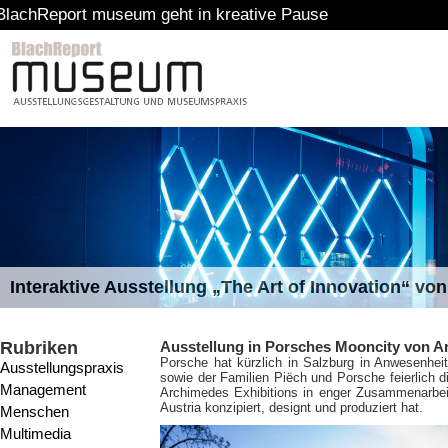
m geht in kreative Pause
Interaktive Ausstellung „The Art of Innovation“ v
Rubriken
Ausstellung in Porsches Mooncity von A
Porsche hat kürzlich in Salzburg in Anwesenhe
Ausstellungspraxis
sowie der Familien Piëch und Porsche feierlich d
Management
Archimedes Exhibitions in enger Zusammenarbe
Austria konzipiert, designt und produziert hat.
Menschen
Multimedia