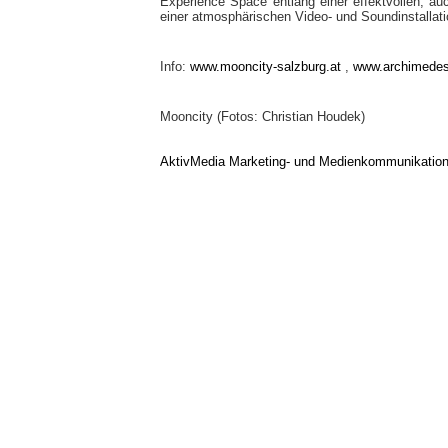
Experience Space entlang einer effektvollen, a
einer atmosphärischen Video- und Soundinstallati
Info:
www.mooncity-salzburg.at
,
www.archimedes-
Mooncity (Fotos: Christian Houdek)
AktivMedia Marketing- und Medienkommunikatio